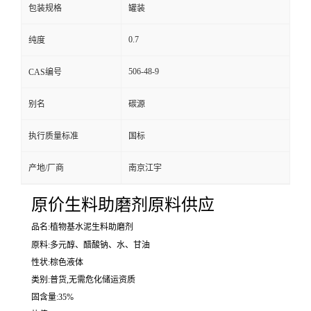
包装规格
罐装
0.7
纯度
506-48-9
CAS编号
别名
碳源
执行质量标准
国标
产地/厂商
南京江宇
原价生料助磨剂原料供应
品名:植物基水泥生料助磨剂
原料:多元醇、醋酸钠、水、甘油
性状:棕色液体
类别:普货,无需危化储运资质
固含量:35%