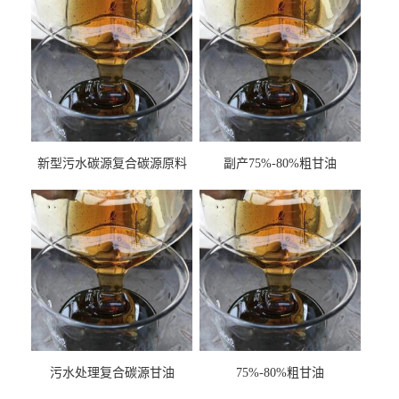
新型污水碳源复合碳源原料
副产75%-80%粗甘油
甘油COD120万
污水处理复合碳源甘油
75%-80%粗甘油
COD120万