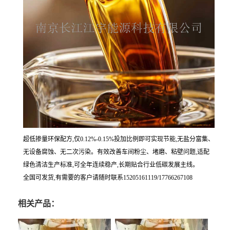
超低掺量环保配方,仅0.12%-0.15%投加比例即可实现节能,无盐分富集、
无设备腐蚀、无二次污染。有效改善车间粉尘、堵磨、粘壁问题,适配
绿色清洁生产标准,可全年连续稳产,长期贴合行业低碳发展主线。
全国可发货,有需要的客户请随时联系15205161119/17766267108
相关产品：