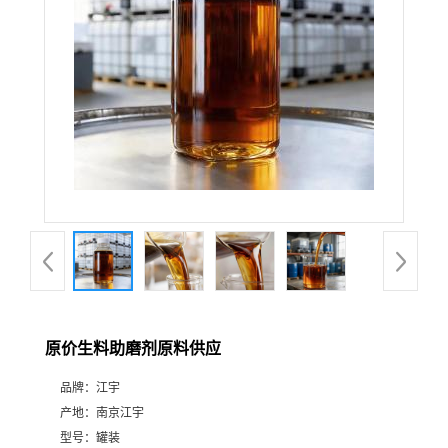
原价生料助磨剂原料供应
品牌：
江宇
产地：
南京江宇
型号：
罐装