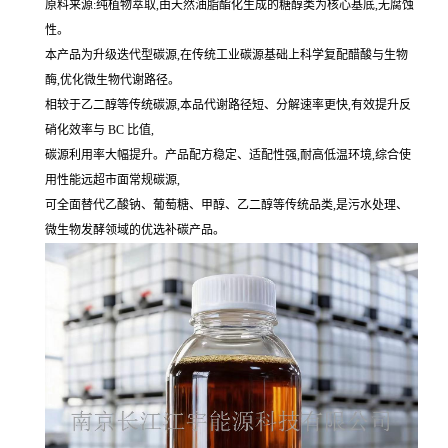
原料来源:纯植物萃取,由天然油脂酯化生成的糖醇类为核心基底,无腐蚀
性。
本产品为升级迭代型碳源,在传统工业碳源基础上科学复配醋酸与生物
酶,优化微生物代谢路径。
相较于乙二醇等传统碳源,本品代谢路径短、分解速率更快,有效提升反
硝化效率与 BC 比值,
碳源利用率大幅提升。产品配方稳定、适配性强,耐高低温环境,综合使
用性能远超市面常规碳源,
可全面替代乙酸钠、葡萄糖、甲醇、乙二醇等传统品类,是污水处理、
微生物发酵领域的优选补碳产品。