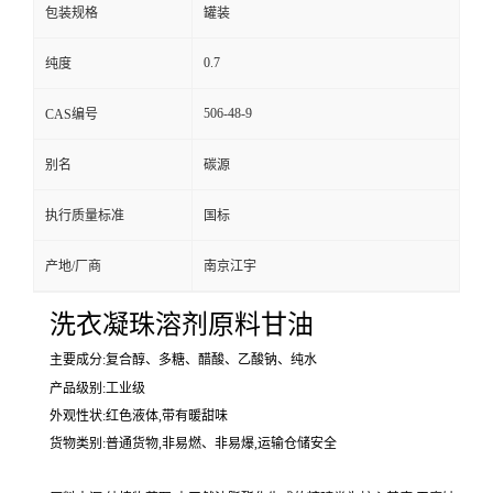
包装规格
罐装
0.7
纯度
506-48-9
CAS编号
别名
碳源
执行质量标准
国标
产地/厂商
南京江宇
洗衣凝珠溶剂原料甘油
主要成分:复合醇、多糖、醋酸、乙酸钠、纯水
产品级别:工业级
外观性状:红色液体,带有暖甜味
货物类别:普通货物,非易燃、非易爆,运输仓储安全