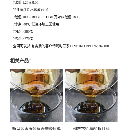
?比重:1.25 ± 0.05
?PH 值(1% 水溶液):4~9
?羟值:1000~1800(COD 140 万对应羟值 1800)
?冰点:-40℃,低温环境正常使用
?闪点:>200℃
?沸点:>270℃
全国可发货,有需要的客户请随时联系15205161119/17766267108
相关产品：
新型污水碳源复合碳源原料
副产75%-80%粗甘油