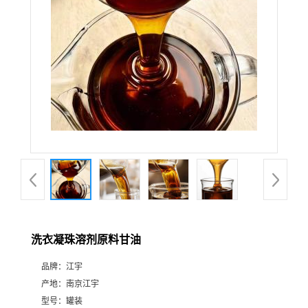
洗衣凝珠溶剂原料甘油
品牌：
江宇
产地：
南京江宇
型号：
罐装