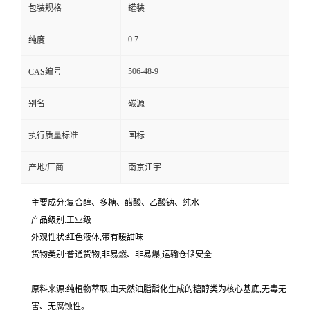
包装规格
罐装
0.7
纯度
506-48-9
CAS编号
别名
碳源
执行质量标准
国标
产地/厂商
南京江宇
主要成分:复合醇、多糖、醋酸、乙酸钠、纯水
产品级别:工业级
外观性状:红色液体,带有暖甜味
货物类别:普通货物,非易燃、非易爆,运输仓储安全
原料来源:纯植物萃取,由天然油脂酯化生成的糖醇类为核心基底,无毒无
害、无腐蚀性。