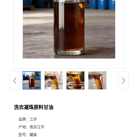
洗衣凝珠原料甘油
品牌：
江宇
产地：
南京江宇
型号：
罐装