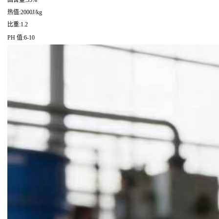
固含量:35%
热值:2000J/kg
比重:1.2
PH 值:6-10