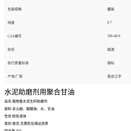
包装规格
罐装
0.7
纯度
506-48-9
CAS编号
别名
碳源
执行质量标准
国标
产地/厂商
南京江宇
水泥助磨剂用聚合甘油
品名:植物基水泥生料助磨剂
原料:多元醇、醋酸钠、水、甘油
性状:棕色液体
类别:普货,无需危化储运资质