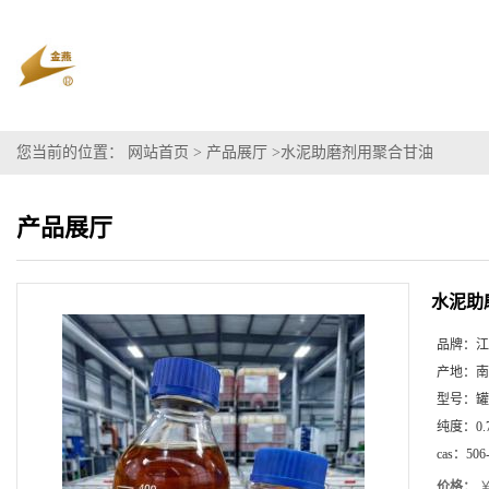
您当前的位置：
网站首页
>
产品展厅
>
水泥助磨剂用聚合甘油
产品展厅
水泥助
品牌：
江
产地：
南
型号：
罐
纯度：
0.
cas：
506
价格：
￥