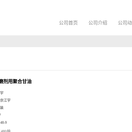
公司首页
公司介绍
公司动
磨剂用聚合甘油
宇
京江宇
装
7
-48-9
480/吨