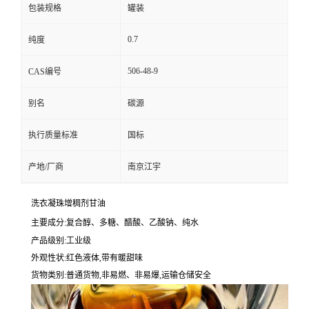
包装规格
罐装
0.7
纯度
506-48-9
CAS编号
别名
碳源
执行质量标准
国标
产地/厂商
南京江宇
洗衣凝珠增稠剂甘油
主要成分:复合醇、多糖、醋酸、乙酸钠、纯水
产品级别:工业级
外观性状:红色液体,带有暖甜味
货物类别:普通货物,非易燃、非易爆,运输仓储安全