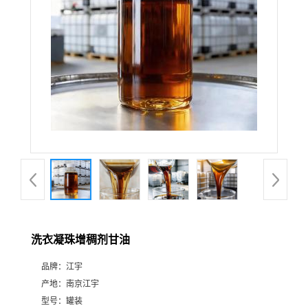
洗衣凝珠增稠剂甘油
品牌：
江宇
产地：
南京江宇
型号：
罐装