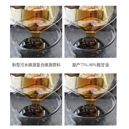
新型污水碳源复合碳源原料
副产75%-80%粗甘油
甘油COD120万