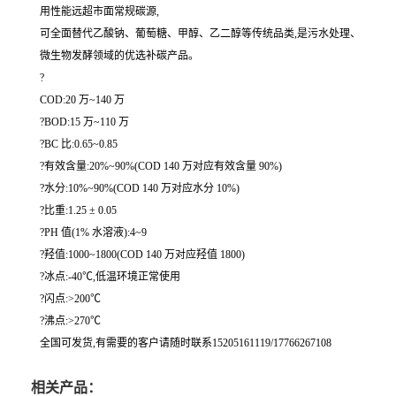
用性能远超市面常规碳源,
可全面替代乙酸钠、葡萄糖、甲醇、乙二醇等传统品类,是污水处理、
微生物发酵领域的优选补碳产品。
?
COD:20 万~140 万
?BOD:15 万~110 万
?BC 比:0.65~0.85
?有效含量:20%~90%(COD 140 万对应有效含量 90%)
?水分:10%~90%(COD 140 万对应水分 10%)
?比重:1.25 ± 0.05
?PH 值(1% 水溶液):4~9
?羟值:1000~1800(COD 140 万对应羟值 1800)
?冰点:-40℃,低温环境正常使用
?闪点:>200℃
?沸点:>270℃
全国可发货,有需要的客户请随时联系15205161119/17766267108
相关产品：