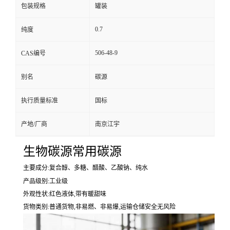
包装规格
罐装
0.7
纯度
506-48-9
CAS编号
别名
碳源
执行质量标准
国标
产地/厂商
南京江宇
生物碳源常用碳源
主要成分:复合醇、多糖、醋酸、乙酸钠、纯水
产品级别:工业级
外观性状:红色液体,带有暖甜味
货物类别:普通货物,非易燃、非易爆,运输仓储安全无风险