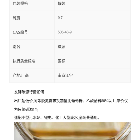
包装规格
罐装
0.7
纯度
506-48-9
CAS编号
别名
碳源
执行质量标准
国标
产地/厂商
南京江宇
发酵碳源行情如何
出厂超低价,同等脱氮需求投加量比葡萄糖、乙酸钠省80%以上,单价仅
为传统碳源1/5,
适配小型污水站、锂电、化工大型废水,全场景通用。