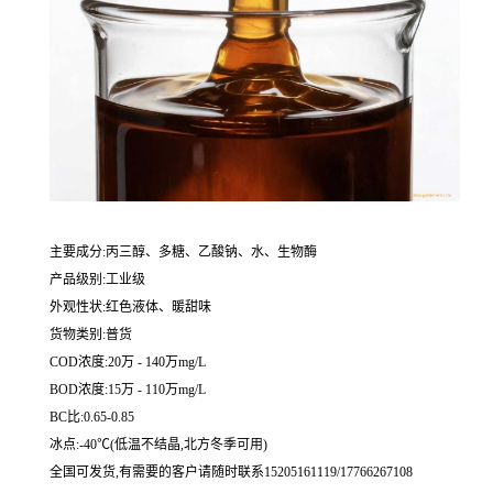
主要成分:丙三醇、多糖、乙酸钠、水、生物酶
产品级别:工业级
外观性状:红色液体、暖甜味
货物类别:普货
COD浓度:20万 - 140万mg/L
BOD浓度:15万 - 110万mg/L
BC比:0.65-0.85
冰点:-40℃(低温不结晶,北方冬季可用)
全国可发货,有需要的客户请随时联系15205161119/17766267108