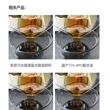
相关产品：
新型污水碳源复合碳源原料
副产75%-80%粗甘油
甘油COD120万