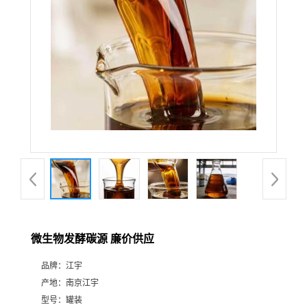
微生物发酵碳源 廉价供应
品牌：
江宇
产地：
南京江宇
型号：
罐装