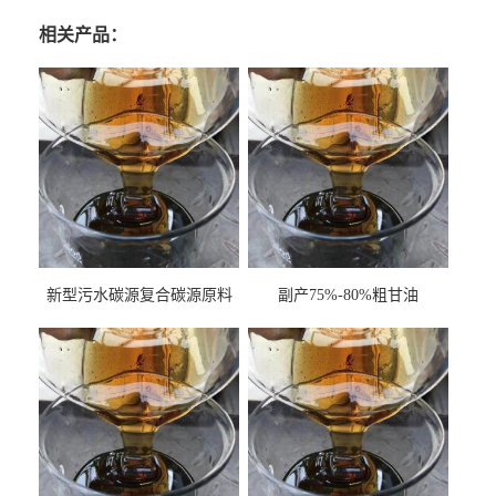
相关产品：
新型污水碳源复合碳源原料
副产75%-80%粗甘油
甘油COD120万