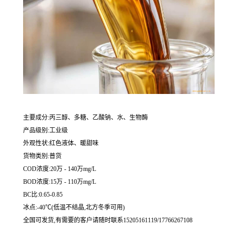
主要成分:丙三醇、多糖、乙酸钠、水、生物酶
产品级别:工业级
外观性状:红色液体、暖甜味
货物类别:普货
COD浓度:20万 - 140万mg/L
BOD浓度:15万 - 110万mg/L
BC比:0.65-0.85
冰点:-40℃(低温不结晶,北方冬季可用)
全国可发货,有需要的客户请随时联系15205161119/17766267108