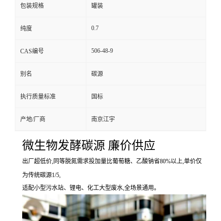
包装规格
罐装
0.7
纯度
506-48-9
CAS编号
别名
碳源
执行质量标准
国标
产地/厂商
南京江宇
微生物发酵碳源 廉价供应
出厂超低价,同等脱氮需求投加量比葡萄糖、乙酸钠省80%以上,单价仅
为传统碳源1/5,
适配小型污水站、锂电、化工大型废水,全场景通用。