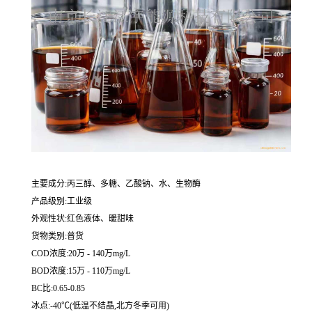
主要成分:丙三醇、多糖、乙酸钠、水、生物酶
产品级别:工业级
外观性状:红色液体、暖甜味
货物类别:普货
COD浓度:20万 - 140万mg/L
BOD浓度:15万 - 110万mg/L
BC比:0.65-0.85
冰点:-40℃(低温不结晶,北方冬季可用)