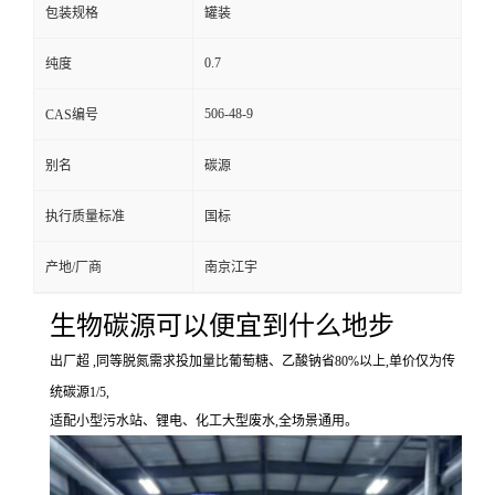
包装规格
罐装
0.7
纯度
506-48-9
CAS编号
别名
碳源
执行质量标准
国标
产地/厂商
南京江宇
生物碳源可以便宜到什么地步
出厂超 ,同等脱氮需求投加量比葡萄糖、乙酸钠省80%以上,单价仅为传
统碳源1/5,
适配小型污水站、锂电、化工大型废水,全场景通用。