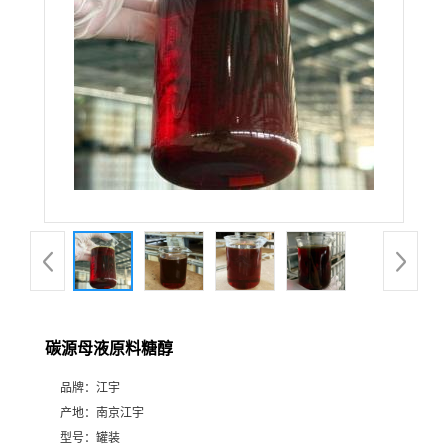
碳源母液原料糖醇
品牌：
江宇
产地：
南京江宇
型号：
罐装