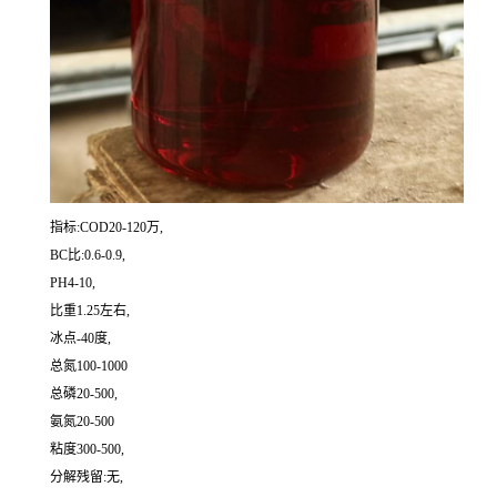
指标:COD20-120万,
BC比:0.6-0.9,
PH4-10,
比重1.25左右,
冰点-40度,
总氮100-1000
总磷20-500,
氨氮20-500
粘度300-500,
分解残留:无,