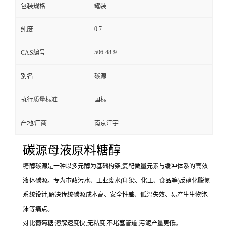
包装规格
罐装
0.7
纯度
506-48-9
CAS编号
别名
碳源
执行质量标准
国标
产地/厂商
南京江宇
碳源母液原料糖醇
糖醇碳源是一种以多元醇为基础构架,复配微量元素与缓冲体系的高效
液体碳源。专为市政污水、工业废水(印染、化工、食品等)反硝化脱氮
系统设计,解决传统碳源成本高、安全性差、低温失效、易产生生物泡
沫等痛点。
对比葡萄糖:溶解速度快,无粘度,不堵塞管道,污泥产量更低。