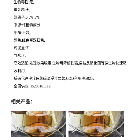
生物毒性:无,
重金属:无,
氯离子:0.5%-3%,
来源:纯植物成分,
甲醇:不含,
颜色:红色至深红色,
污泥量:少,
气味:无
高效适配,处理效果稳定:生物可降解性强,易被反硝化菌等微生物快速吸
收利用,
反硝化速率较传统碳源提升显著,COD利用率≥92%。
全国供应 :15205161119
相关产品：