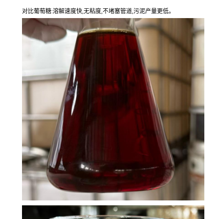
对比葡萄糖:溶解速度快,无粘度,不堵塞管道,污泥产量更低。