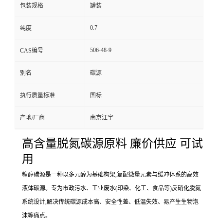
包装规格
罐装
0.7
纯度
506-48-9
CAS编号
别名
碳源
执行质量标准
国标
产地/厂商
南京江宇
高含量脱氮碳源原料 廉价供应 可试
用
糖醇碳源是一种以多元醇为基础构架,复配微量元素与缓冲体系的高效
液体碳源。专为市政污水、工业废水(印染、化工、食品等)反硝化脱氮
系统设计,解决传统碳源成本高、安全性差、低温失效、易产生生物泡
沫等痛点。