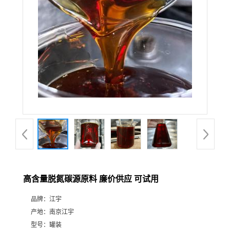
高含量脱氮碳源原料 廉价供应 可试用
品牌：
江宇
产地：
南京江宇
型号：
罐装