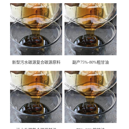
新型污水碳源复合碳源原料
副产75%-80%粗甘油
甘油COD120万