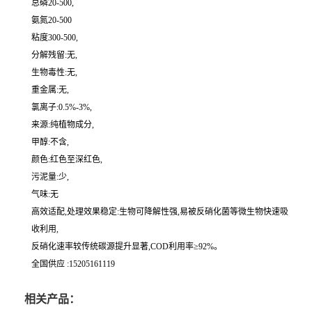
总磷20-500,
氨氮20-500
粘度300-500,
分解残留:无,
生物毒性:无,
重金属:无,
氯离子:0.5%-3%,
来源:纯植物成分,
甲醇:不含,
颜色:红色至深红色,
污泥量:少,
气味:无
高效适配,处理效果稳定:生物可降解性强,易被反硝化菌等微生物快速吸
收利用,
反硝化速率较传统碳源提升显著,COD利用率≥92%。
全国供应 :15205161119
相关产品：