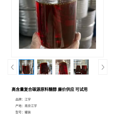
高含量复合碳源原料糖醇 廉价供应 可试用
品牌：
江宇
产地：
南京江宇
型号：
罐装