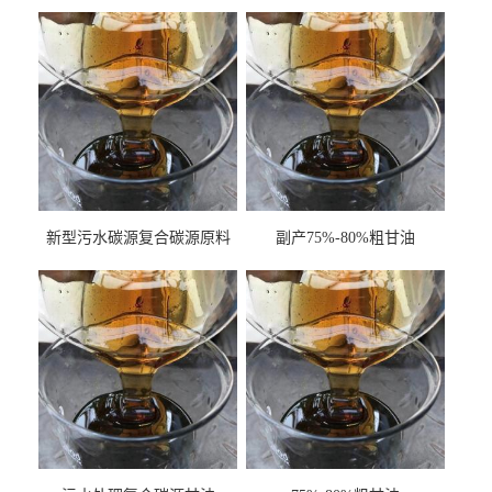
新型污水碳源复合碳源原料
副产75%-80%粗甘油
甘油COD120万