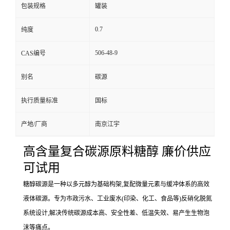
包装规格
罐装
0.7
纯度
506-48-9
CAS编号
别名
碳源
执行质量标准
国标
产地/厂商
南京江宇
高含量复合碳源原料糖醇 廉价供应
可试用
糖醇碳源是一种以多元醇为基础构架,复配微量元素与缓冲体系的高效
液体碳源。专为市政污水、工业废水(印染、化工、食品等)反硝化脱氮
系统设计,解决传统碳源成本高、安全性差、低温失效、易产生生物泡
沫等痛点。