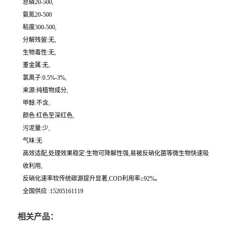
总磷20-500,
氨氮20-500
粘度300-500,
分解残留:无,
生物毒性:无,
重金属:无,
氯离子:0.5%-3%,
来源:纯植物成分,
甲醇:不含,
颜色:红色至深红色,
污泥量:少,
气味:无
高效适配,处理效果稳定:生物可降解性强,易被反硝化菌等微生物快速吸
收利用,
反硝化速率较传统碳源提升显著,COD利用率≥92%。
全国供应 :15205161119
相关产品：