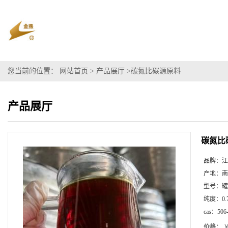
您当前的位置：
网站首页
>
产品展厅
>
碳氮比碳源原料
产品展厅
碳氮比
品牌：
江
产地：
南
型号：
罐
纯度：
0.
cas：
506
价格：
￥