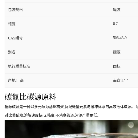
包装规格
罐装
0.7
纯度
506-48-9
CAS编号
别名
碳源
执行质量标准
国标
产地/厂商
南京江宇
碳氮比碳源原料
糖醇碳源是一种以多元醇为基础构架,复配微量元素与缓冲体系的高效液体碳源。专
对比葡萄糖:溶解速度快,无粘度,不堵塞管道,污泥产量更低。