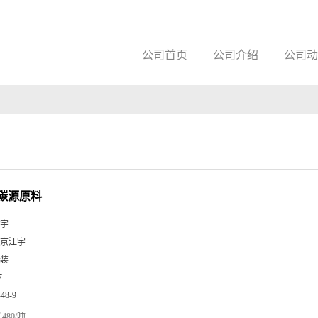
公司首页
公司介绍
公司动
碳源原料
宇
京江宇
装
7
-48-9
480/吨