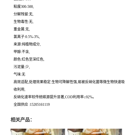
粘度300-500,
分解残留:无,
生物毒性:无,
重金属:无,
氯离子:0.5%-3%,
来源:纯植物成分,
甲醇:不含,
颜色:红色至深红色,
污泥量:少,
气味:无
高效适配,处理效果稳定:生物可降解性强,易被反硝化菌等微生物快速吸
收利用,
反硝化速率较传统碳源提升显著,COD利用率≥92%。
全国供应 :15205161119
相关产品：