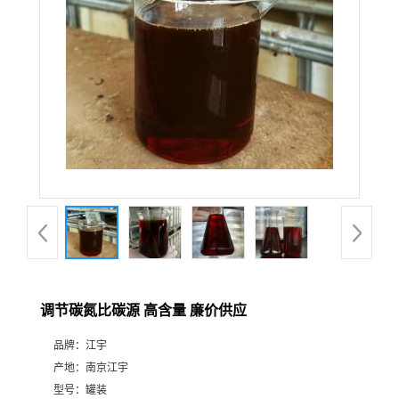
调节碳氮比碳源 高含量 廉价供应
品牌：
江宇
产地：
南京江宇
型号：
罐装