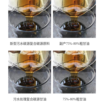
新型污水碳源复合碳源原料
副产75%-80%粗甘油
甘油COD120万
污水处理复合碳源甘油
75%-80%粗甘油
COD120万