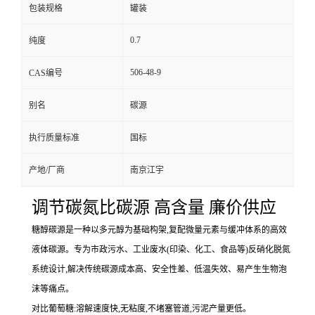
包装规格
罐装
0.7
纯度
506-48-9
CAS编号
别名
碳源
执行质量标准
国标
产地/厂商
南京江宇
调节碳氮比碳源 高含量 廉价供应
糖醇碳源是一种以多元醇为基础构架,复配微量元素与缓冲体系的高效
液体碳源。专为市政污水、工业废水(印染、化工、食品等)反硝化脱氮
系统设计,解决传统碳源成本高、安全性差、低温失效、易产生生物泡
沫等痛点。
对比葡萄糖:溶解速度快,无粘度,不堵塞管道,污泥产量更低。