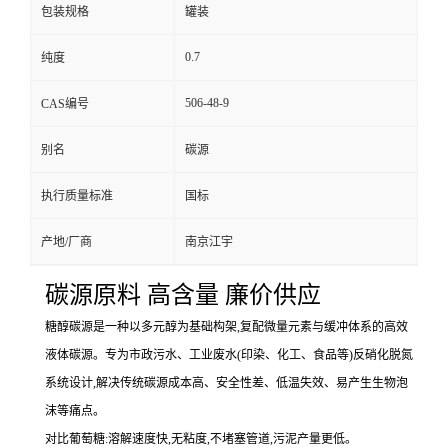
包装规格
罐装
0.7
纯度
506-48-9
CAS编号
别名
碳源
执行质量标准
国标
产地/厂商
南京江宇
碳源原料 高含量 廉价供应
糖醇碳源是一种以多元醇为基础构架,复配微量元素与缓冲体系的高效
液体碳源。专为市政污水、工业废水(印染、化工、食品等)反硝化脱氮
系统设计,解决传统碳源成本高、安全性差、低温失效、易产生生物泡
沫等痛点。
对比葡萄糖:溶解速度快,无粘度,不堵塞管道,污泥产量更低。