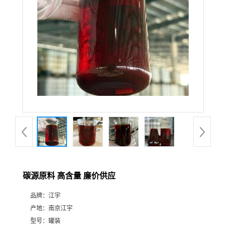
碳源原料 高含量 廉价供应
品牌：
江宇
产地：
南京江宇
型号：
罐装