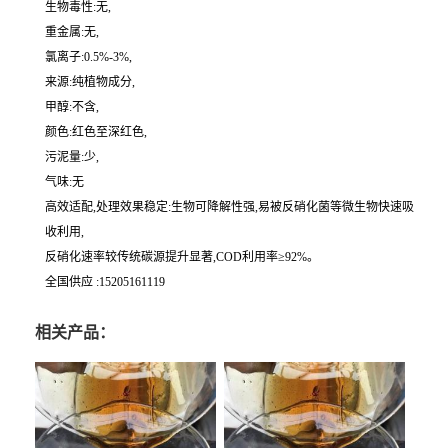
生物毒性:无,
重金属:无,
氯离子:0.5%-3%,
来源:纯植物成分,
甲醇:不含,
颜色:红色至深红色,
污泥量:少,
气味:无
高效适配,处理效果稳定:生物可降解性强,易被反硝化菌等微生物快速吸
收利用,
反硝化速率较传统碳源提升显著,COD利用率≥92%。
全国供应 :15205161119
相关产品：