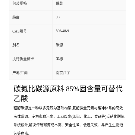
包装规格
罐装
0.7
纯度
506-48-9
CAS编号
别名
碳源
执行质量标准
国标
产地/厂商
南京江宇
碳氮比碳源原料 85%固含量可替代
乙酸
糖醇碳源是一种以多元醇为基础构架,复配微量元素与缓冲体系的高效
液体碳源。专为市政污水、工业废水(印染、化工、食品等)反硝化脱氮
系统设计,解决传统碳源成本高、安全性差、低温失效、易产生生物泡
沫等痛点。