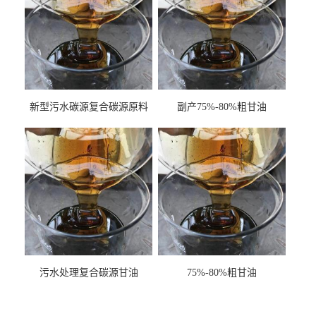
新型污水碳源复合碳源原料
副产75%-80%粗甘油
甘油COD120万
污水处理复合碳源甘油
75%-80%粗甘油
COD120万