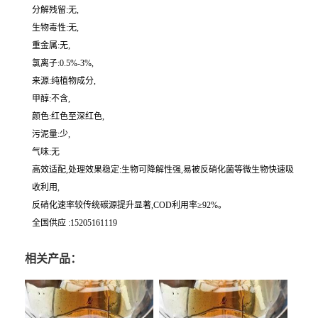
分解残留:无,
生物毒性:无,
重金属:无,
氯离子:0.5%-3%,
来源:纯植物成分,
甲醇:不含,
颜色:红色至深红色,
污泥量:少,
气味:无
高效适配,处理效果稳定:生物可降解性强,易被反硝化菌等微生物快速吸
收利用,
反硝化速率较传统碳源提升显著,COD利用率≥92%。
全国供应 :15205161119
相关产品：