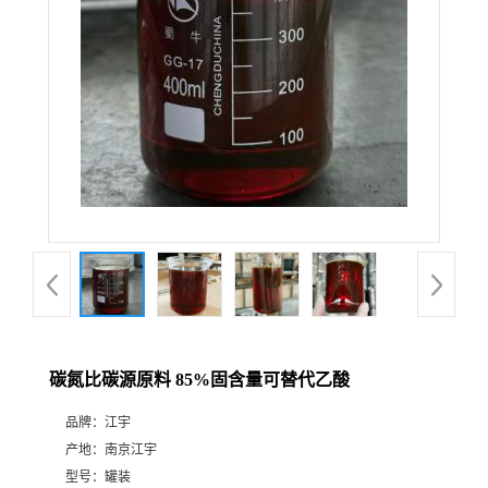
碳氮比碳源原料 85%固含量可替代乙酸
品牌：
江宇
产地：
南京江宇
型号：
罐装