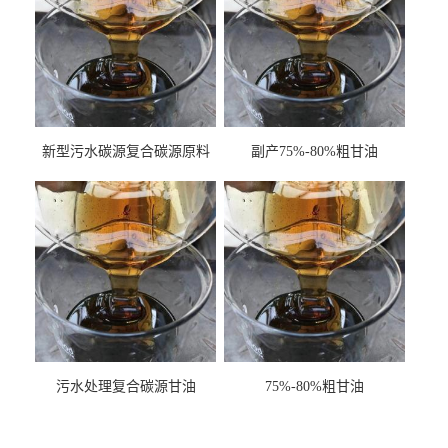
新型污水碳源复合碳源原料
副产75%-80%粗甘油
甘油COD120万
污水处理复合碳源甘油
75%-80%粗甘油
COD120万