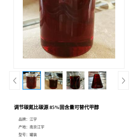
调节碳氮比碳源 85%固含量可替代甲醇
品牌：
江宇
产地：
南京江宇
型号：
罐装