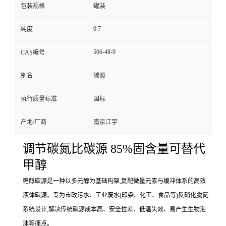
包装规格
罐装
0.7
纯度
506-48-9
CAS编号
别名
碳源
执行质量标准
国标
产地/厂商
南京江宇
调节碳氮比碳源 85%固含量可替代
甲醇
糖醇碳源是一种以多元醇为基础构架,复配微量元素与缓冲体系的高效
液体碳源。专为市政污水、工业废水(印染、化工、食品等)反硝化脱氮
系统设计,解决传统碳源成本高、安全性差、低温失效、易产生生物泡
沫等痛点。