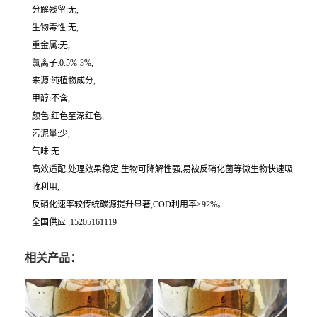
分解残留:无,
生物毒性:无,
重金属:无,
氯离子:0.5%-3%,
来源:纯植物成分,
甲醇:不含,
颜色:红色至深红色,
污泥量:少,
气味:无
高效适配,处理效果稳定:生物可降解性强,易被反硝化菌等微生物快速吸
收利用,
反硝化速率较传统碳源提升显著,COD利用率≥92%。
全国供应 :15205161119
相关产品：