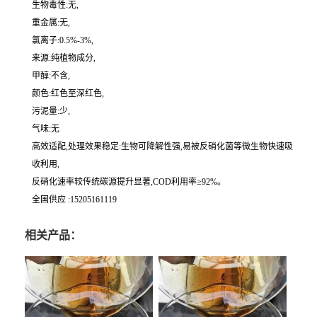
生物毒性:无,
重金属:无,
氯离子:0.5%-3%,
来源:纯植物成分,
甲醇:不含,
颜色:红色至深红色,
污泥量:少,
气味:无
高效适配,处理效果稳定:生物可降解性强,易被反硝化菌等微生物快速吸
收利用,
反硝化速率较传统碳源提升显著,COD利用率≥92%。
全国供应 :15205161119
相关产品：