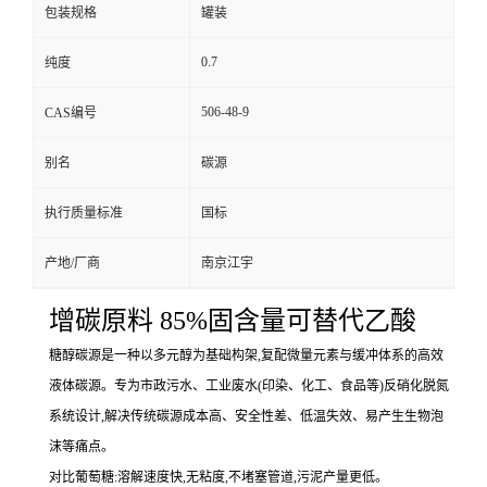
包装规格
罐装
0.7
纯度
506-48-9
CAS编号
别名
碳源
执行质量标准
国标
产地/厂商
南京江宇
增碳原料 85%固含量可替代乙酸
糖醇碳源是一种以多元醇为基础构架,复配微量元素与缓冲体系的高效
液体碳源。专为市政污水、工业废水(印染、化工、食品等)反硝化脱氮
系统设计,解决传统碳源成本高、安全性差、低温失效、易产生生物泡
沫等痛点。
对比葡萄糖:溶解速度快,无粘度,不堵塞管道,污泥产量更低。