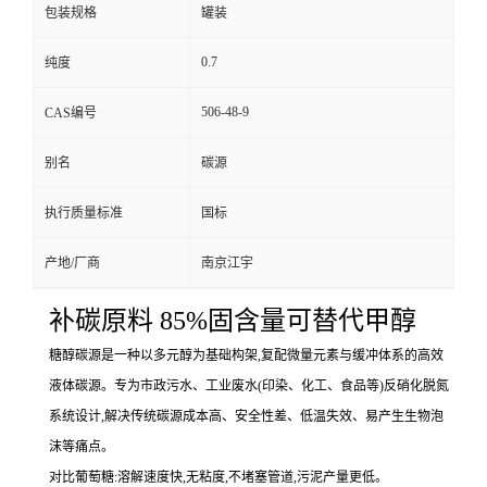
包装规格
罐装
0.7
纯度
506-48-9
CAS编号
别名
碳源
执行质量标准
国标
产地/厂商
南京江宇
补碳原料 85%固含量可替代甲醇
糖醇碳源是一种以多元醇为基础构架,复配微量元素与缓冲体系的高效
液体碳源。专为市政污水、工业废水(印染、化工、食品等)反硝化脱氮
系统设计,解决传统碳源成本高、安全性差、低温失效、易产生生物泡
沫等痛点。
对比葡萄糖:溶解速度快,无粘度,不堵塞管道,污泥产量更低。