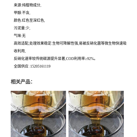
来源:纯植物成分,
甲醇:不含,
颜色:红色至深红色,
污泥量:少,
气味:无
高效适配,处理效果稳定:生物可降解性强,易被反硝化菌等微生物快速吸
收利用,
反硝化速率较传统碳源提升显著,COD利用率≥92%。
全国供应 :15205161119
相关产品：