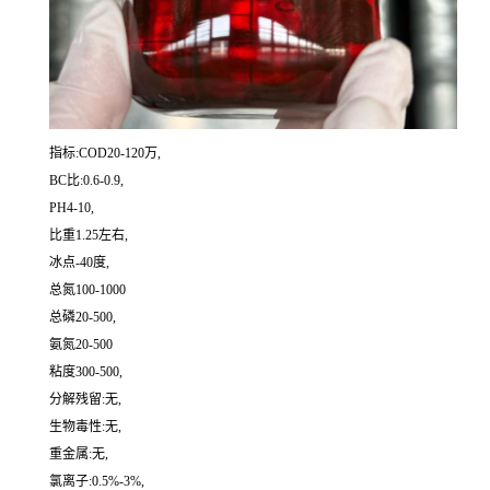
指标:COD20-120万,
BC比:0.6-0.9,
PH4-10,
比重1.25左右,
冰点-40度,
总氮100-1000
总磷20-500,
氨氮20-500
粘度300-500,
分解残留:无,
生物毒性:无,
重金属:无,
氯离子:0.5%-3%,