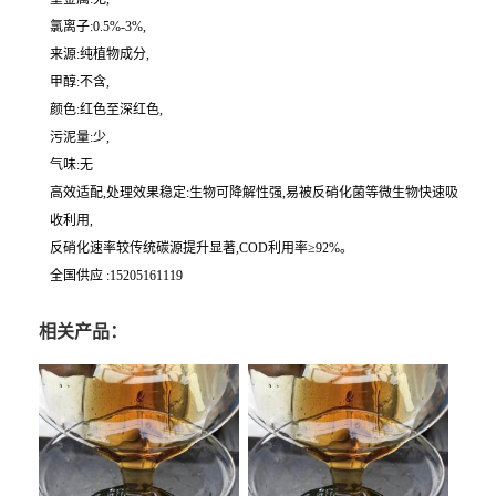
氯离子:0.5%-3%,
来源:纯植物成分,
甲醇:不含,
颜色:红色至深红色,
污泥量:少,
气味:无
高效适配,处理效果稳定:生物可降解性强,易被反硝化菌等微生物快速吸
收利用,
反硝化速率较传统碳源提升显著,COD利用率≥92%。
全国供应 :15205161119
相关产品：