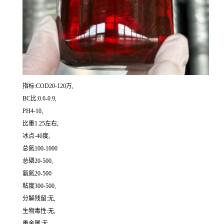
指标:COD20-120万,
BC比:0.6-0.9,
PH4-10,
比重1.25左右,
冰点-40度,
总氮100-1000
总磷20-500,
氨氮20-500
粘度300-500,
分解残留:无,
生物毒性:无,
重金属:无,