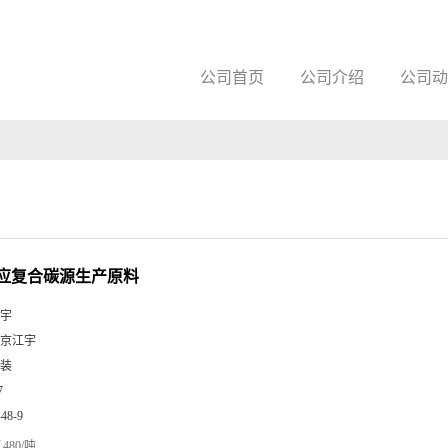
公司首页
公司介绍
公司动
应复合碳源生产原料
宇
京江宇
装
7
-48-9
480/吨