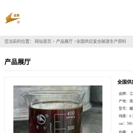
您当前的位置：
网站首页
>
产品展厅
>
全国供应复合碳源生产原料
产品展厅
全国供
品牌：
江
产地：
南
型号：
罐
纯度：
0.
cas：
506
价格：
￥