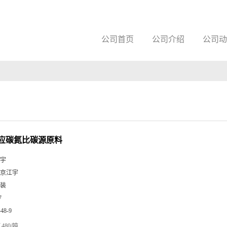
公司首页
公司介绍
公司动
应碳氮比碳源原料
宇
京江宇
装
7
-48-9
480/吨