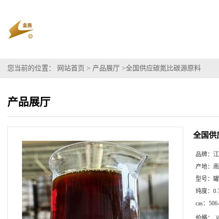
您当前的位置：
网站首页
>
产品展厅
>
全国供应碳氮比碳源原料
产品展厅
全国供
品牌：
江
产地：
南
型号：
罐
纯度：
0.
cas：
506
价格：
￥