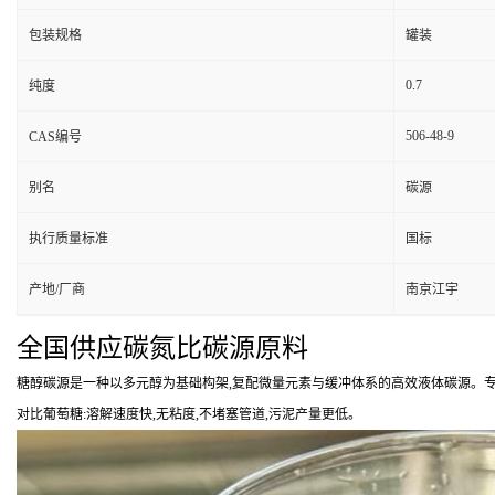
包装规格
罐装
0.7
纯度
506-48-9
CAS编号
别名
碳源
执行质量标准
国标
产地/厂商
南京江宇
全国供应碳氮比碳源原料
糖醇碳源是一种以多元醇为基础构架,复配微量元素与缓冲体系的高效液体碳源。专
对比葡萄糖:溶解速度快,无粘度,不堵塞管道,污泥产量更低。