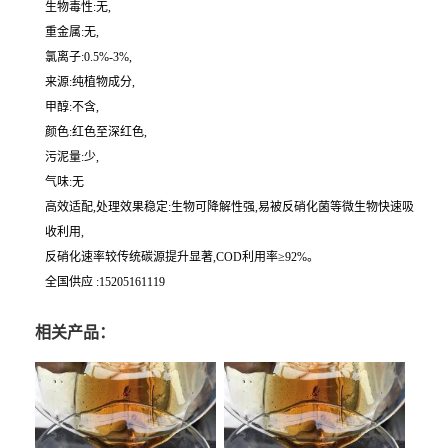
生物毒性:无,
重金属:无,
氯离子:0.5%-3%,
来源:纯植物成分,
甲醇:不含,
颜色:红色至深红色,
污泥量:少,
气味:无
高效适配,处理效果稳定:生物可降解性强,易被反硝化菌等微生物快速吸
收利用,
反硝化速率较传统碳源提升显著,COD利用率≥92%。
全国供应 :15205161119
相关产品：