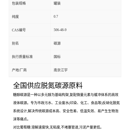
包装规格
罐装
0.7
纯度
506-48-9
CAS编号
别名
碳源
执行质量标准
国标
产地/厂商
南京江宇
全国供应脱氮碳源原料
糖醇碳源是一种以多元醇为基础构架,复配微量元素与缓冲体系的高效
液体碳源。专为市政污水、工业废水(印染、化工、食品等)反硝化脱氮
系统设计,解决传统碳源成本高、安全性差、低温失效、易产生生物泡
沫等痛点。
对比葡萄糖:溶解速度快,无粘度,不堵塞管道,污泥产量更低。