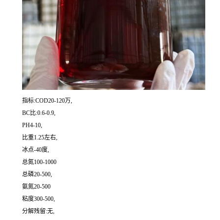
指标:COD20-120万,
BC比:0.6-0.9,
PH4-10,
比重1.25左右,
冰点-40度,
总氮100-1000
总磷20-500,
氨氮20-500
粘度300-500,
分解残留:无,