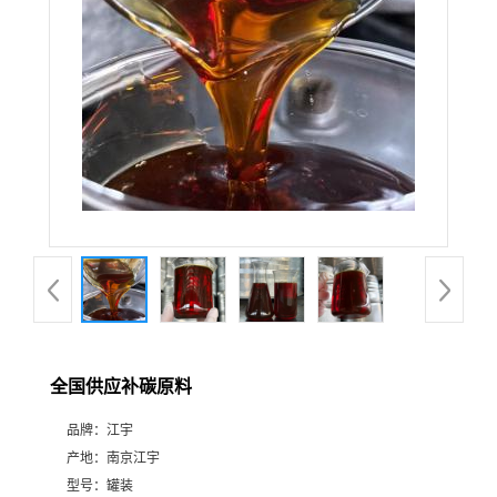
全国供应补碳原料
品牌：
江宇
产地：
南京江宇
型号：
罐装