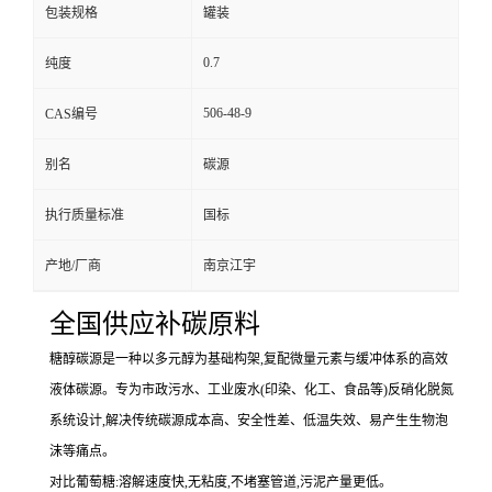
包装规格
罐装
0.7
纯度
506-48-9
CAS编号
别名
碳源
执行质量标准
国标
产地/厂商
南京江宇
全国供应补碳原料
糖醇碳源是一种以多元醇为基础构架,复配微量元素与缓冲体系的高效
液体碳源。专为市政污水、工业废水(印染、化工、食品等)反硝化脱氮
系统设计,解决传统碳源成本高、安全性差、低温失效、易产生生物泡
沫等痛点。
对比葡萄糖:溶解速度快,无粘度,不堵塞管道,污泥产量更低。