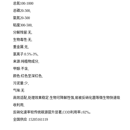
总氮100-1000
总磷20-500,
氨氮20-500
粘度300-500,
分解残留:无,
生物毒性:无,
重金属:无,
氯离子:0.5%-3%,
来源:纯植物成分,
甲醇:不含,
颜色:红色至深红色,
污泥量:少,
气味:无
高效适配,处理效果稳定:生物可降解性强,易被反硝化菌等微生物快速吸
收利用,
反硝化速率较传统碳源提升显著,COD利用率≥92%。
全国供应 :15205161119