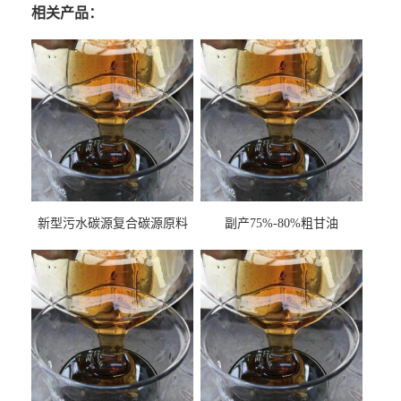
相关产品：
新型污水碳源复合碳源原料
副产75%-80%粗甘油
甘油COD120万