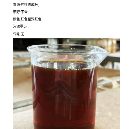
来源:纯植物成分,
甲醇:不含,
颜色:红色至深红色,
污泥量:少,
气味:无