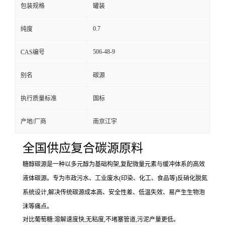
包装规格
罐装
0.7
纯度
506-48-9
CAS编号
别名
碳源
执行质量标准
国标
产地/厂商
南京江宇
全国供应复合碳源原料
糖醇碳源是一种以多元醇为基础构架,复配微量元素与缓冲体系的高效
液体碳源。专为市政污水、工业废水(印染、化工、食品等)反硝化脱氮
系统设计,解决传统碳源成本高、安全性差、低温失效、易产生生物泡
沫等痛点。
对比葡萄糖:溶解速度快,无粘度,不堵塞管道,污泥产量更低。