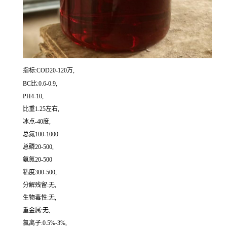
指标:COD20-120万,
BC比:0.6-0.9,
PH4-10,
比重1.25左右,
冰点-40度,
总氮100-1000
总磷20-500,
氨氮20-500
粘度300-500,
分解残留:无,
生物毒性:无,
重金属:无,
氯离子:0.5%-3%,