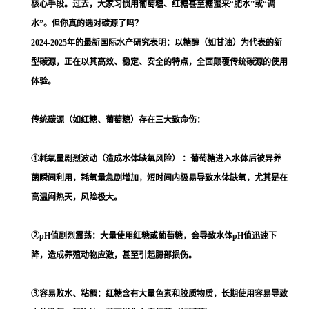
核心手段。过去，大家习惯用葡萄糖、红糖甚至糖蜜来“肥水”或“调
水”。但你真的选对碳源了吗？
2024-2025年的最新国际水产研究表明：以糖醇（如甘油）为代表的新
型碳源，正在以其高效、稳定、安全的特点，全面颠覆传统碳源的使用
体验。
传统碳源（如红糖、葡萄糖）存在三大致命伤：
①耗氧量剧烈波动（造成水体缺氧风险） ：葡萄糖进入水体后被异养
菌瞬间利用，耗氧量急剧增加，短时间内极易导致水体缺氧，尤其是在
高温闷热天，风险极大。
②pH值剧烈震荡：大量使用红糖或葡萄糖，会导致水体pH值迅速下
降，造成养殖动物应激，甚至引起腮部损伤。
③容易败水、粘稠：红糖含有大量色素和胶质物质，长期使用容易导致