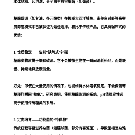
水体粘稠、起泡沫，甚至滋生有害细菌（如弧菌）。
糖醇碳源（如甘油、多元醇类）在挪威大西洋鲑鱼、南美白对虾等高密
度养殖模式中已被验证为最佳选择。相比于传统产品，它具有碾压式的
优势：
1. 性质稳定——告别“缺氧式”补碳
糖醇类物质属于缓释碳源。它不会被微生物在一瞬间消耗殆尽，而是缓
慢、持续地释放碳能量。
好处：即使在大量使用的情况下，也能维持水体溶氧稳定，不会像葡萄
糖那样瞬间“抢氧”。研究表明，使用糖醇碳源的系统，pH值稳定性远
高于使用传统糖类的系统。
2. 定向培育——功能菌的“特供粮”
传统红糖容易滋养杂菌（如链球菌、部分有害弧菌），导致菌相复杂难