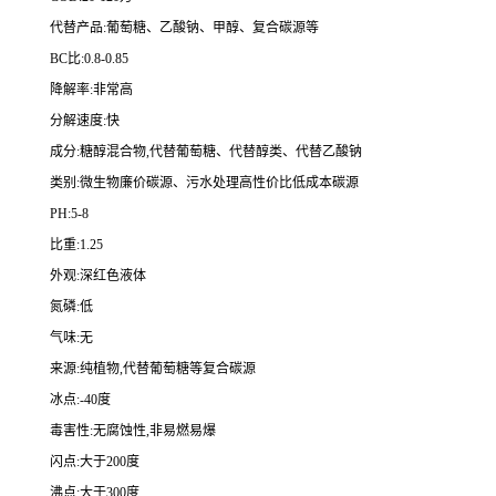
代替产品:葡萄糖、乙酸钠、甲醇、复合碳源等
BC比:0.8-0.85
降解率:非常高
分解速度:快
成分:糖醇混合物,代替葡萄糖、代替醇类、代替乙酸钠
类别:微生物廉价碳源、污水处理高性价比低成本碳源
PH:5-8
比重:1.25
外观:深红色液体
氮磷:低
气味:无
来源:纯植物,代替葡萄糖等复合碳源
冰点:-40度
毒害性:无腐蚀性,非易燃易爆
闪点:大于200度
沸点:大于300度