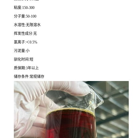
粘度:150-300
分子量:50-100
水溶性:无限溶水
挥发性成分:无
氯离子:＜0.5%
污泥量:小
驯化时间:短
质保期:3年以上
储存条件:常规储存