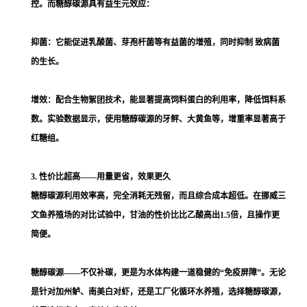
控。而糖醇碳源具有益生元效应：
抑菌：它能促进乳酸菌、芽孢杆菌等有益菌的增殖，同时抑制 致病菌
的生长。
增效：配合生物絮团技术，能显著提高饲料蛋白的利用率，降低饵料系
数。实验数据显示，使用糖醇碳源的牙鲆、大黄鱼等，增重率显著高于
红糖组。
3. 性价比超高——用量更省，效果更久
糖醇碳源利用效率高，完全消耗无残留，而且综合成本超低。在挪威三
文鱼养殖场的对比试验中，甘油的性价比比乙酸高出1.5倍，且操作更
简便。
糖醇碳源——不仅补碳，更是为水体构建一道稳健的“免疫屏障”。无论
是针对加州鲈、南美白对虾，还是工厂化循环水养殖，选择糖醇碳源，