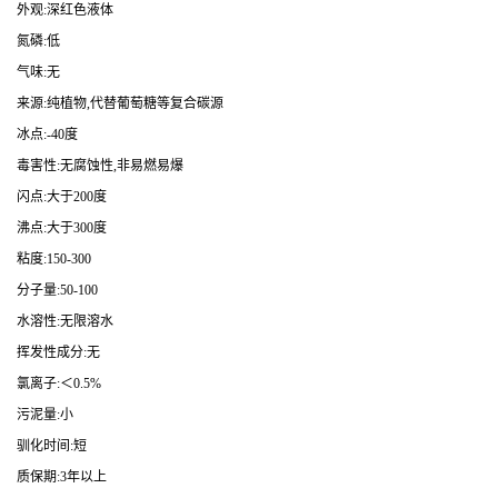
外观:深红色液体
氮磷:低
气味:无
来源:纯植物,代替葡萄糖等复合碳源
冰点:-40度
毒害性:无腐蚀性,非易燃易爆
闪点:大于200度
沸点:大于300度
粘度:150-300
分子量:50-100
水溶性:无限溶水
挥发性成分:无
氯离子:＜0.5%
污泥量:小
驯化时间:短
质保期:3年以上