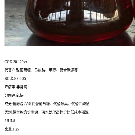
COD:20-120万
代替产品:葡萄糖、乙酸钠、甲醇、复合碳源等
BC比:0.8-0.85
降解率:非常高
分解速度:快
成分:糖醇混合物,代替葡萄糖、代替醇类、代替乙酸钠
类别:微生物廉价碳源、污水处理高性价比低成本碳源
PH:5-8
比重:1.25