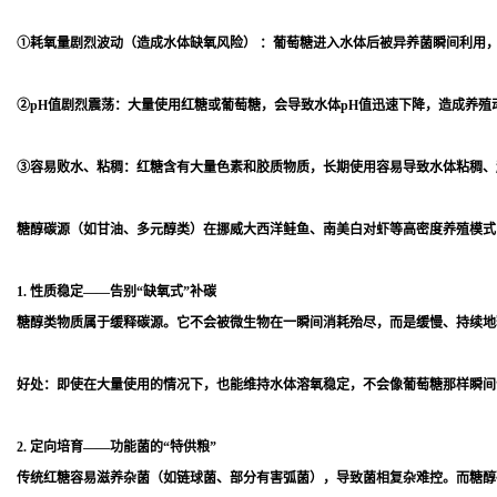
①耗氧量剧烈波动（造成水体缺氧风险） ：葡萄糖进入水体后被异养菌瞬间利用
②pH值剧烈震荡：大量使用红糖或葡萄糖，会导致水体pH值迅速下降，造成养殖
③容易败水、粘稠：红糖含有大量色素和胶质物质，长期使用容易导致水体粘稠、
糖醇碳源（如甘油、多元醇类）在挪威大西洋鲑鱼、南美白对虾等高密度养殖模式
1. 性质稳定——告别“缺氧式”补碳
糖醇类物质属于缓释碳源。它不会被微生物在一瞬间消耗殆尽，而是缓慢、持续地
好处：即使在大量使用的情况下，也能维持水体溶氧稳定，不会像葡萄糖那样瞬间
2. 定向培育——功能菌的“特供粮”
传统红糖容易滋养杂菌（如链球菌、部分有害弧菌），导致菌相复杂难控。而糖醇