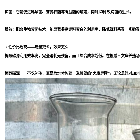
抑菌：它能促进乳酸菌、芽孢杆菌等有益菌的增殖，同时抑制 致病菌的生长。
增效：配合生物絮团技术，能显著提高饲料蛋白的利用率，降低饵料系数。实验数
3. 性价比超高——用量更省，效果更久
糖醇碳源利用效率高，完全消耗无残留，而且综合成本超低。在挪威三文鱼养殖场的
糖醇碳源——不仅补碳，更是为水体构建一道稳健的“免疫屏障”。无论是针对加