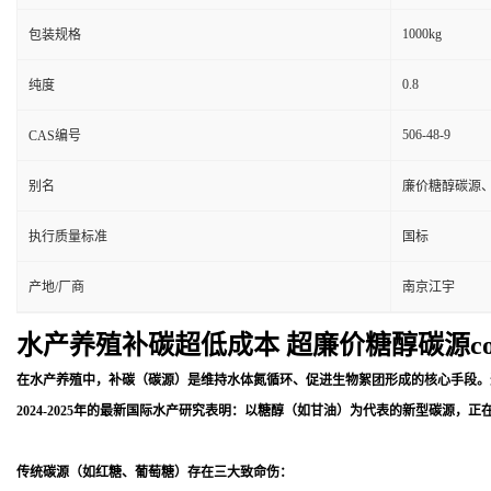
1000kg
包装规格
0.8
纯度
506-48-9
CAS编号
别名
廉价糖醇碳源
执行质量标准
国标
产地/厂商
南京江宇
水产养殖补碳超低成本 超廉价糖醇碳源cod 
在水产养殖中，补碳（碳源）是维持水体氮循环、促进生物絮团形成的核心手段。过
2024-2025年的最新国际水产研究表明：以糖醇（如甘油）为代表的新型碳源
传统碳源（如红糖、葡萄糖）存在三大致命伤：