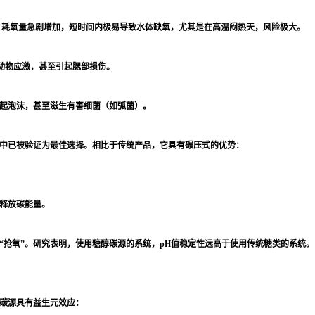
，耗氧量急剧增加，短时间内极易导致水体缺氧，尤其是在高温闷热天，风险极大。
动物应激，甚至引起腮部损伤。
起泡沫，甚至滋生有害细菌（如弧菌）。
中已被验证为最佳选择。相比于传统产品，它具有碾压式的优势：
释放碳能量。
“抢氧”。研究表明，使用糖醇碳源的系统，pH值稳定性远高于使用传统糖类的系统。
碳源具有益生元效应：