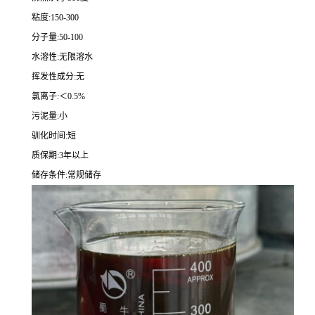
粘度:150-300
分子量:50-100
水溶性:无限溶水
挥发性成分:无
氯离子:＜0.5%
污泥量:小
驯化时间:短
质保期:3年以上
储存条件:常规储存