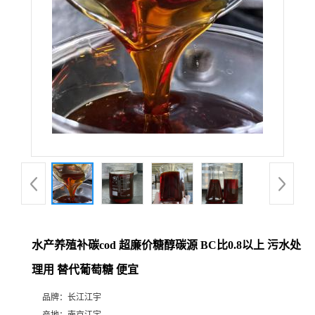
水产养殖补碳cod 超廉价糖醇碳源 BC比0.8以上 污水处
理用 替代葡萄糖 便宜
品牌：
长江江宇