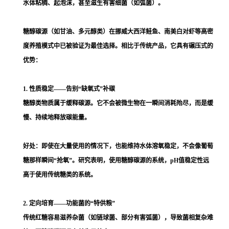
水体粘稠、起泡沫，甚至滋生有害细菌（如弧菌）。
糖醇碳源（如甘油、多元醇类）在挪威大西洋鲑鱼、南美白对虾等高密
度养殖模式中已被验证为最佳选择。相比于传统产品，它具有碾压式的
优势：
1. 性质稳定——告别“缺氧式”补碳
糖醇类物质属于缓释碳源。它不会被微生物在一瞬间消耗殆尽，而是缓
慢、持续地释放碳能量。
好处：即使在大量使用的情况下，也能维持水体溶氧稳定，不会像葡萄
糖那样瞬间“抢氧”。研究表明，使用糖醇碳源的系统，pH值稳定性远
高于使用传统糖类的系统。
2. 定向培育——功能菌的“特供粮”
传统红糖容易滋养杂菌（如链球菌、部分有害弧菌），导致菌相复杂难