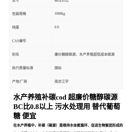
型号
高性价比
1000kg
包装规格
0.8
纯度
CAS编号
别名
廉价糖醇碳源、水产养殖超低成本碳源
执行质量标准
国标
产地/厂商
南京江宇
水产养殖补碳cod 超廉价糖醇碳源
BC比0.8以上 污水处理用 替代葡萄
糖 便宜
在水产养殖中，补碳（碳源）是维持水体氮循环、促进生物絮团形成的