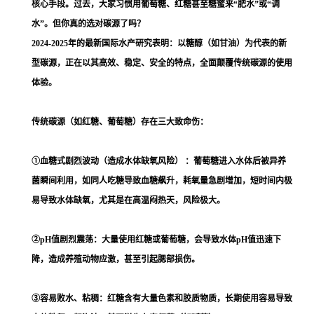
核心手段。过去，大家习惯用葡萄糖、红糖甚至糖蜜来“肥水”或“调
水”。但你真的选对碳源了吗？
2024-2025年的最新国际水产研究表明：以糖醇（如甘油）为代表的新
型碳源，正在以其高效、稳定、安全的特点，全面颠覆传统碳源的使用
体验。
传统碳源（如红糖、葡萄糖）存在三大致命伤：
①血糖式剧烈波动（造成水体缺氧风险） ：葡萄糖进入水体后被异养
菌瞬间利用，如同人吃糖导致血糖飙升，耗氧量急剧增加，短时间内极
易导致水体缺氧，尤其是在高温闷热天，风险极大。
②pH值剧烈震荡：大量使用红糖或葡萄糖，会导致水体pH值迅速下
降，造成养殖动物应激，甚至引起腮部损伤。
③容易败水、粘稠：红糖含有大量色素和胶质物质，长期使用容易导致