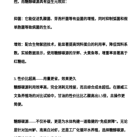
控。而糖醇碳源具有益生元效应：
抑菌：它能促进乳酸菌、芽孢杆菌等有益菌的增殖，同时抑制弧菌和假
单胞菌等致病菌的生长。
增效：配合生物絮团技术，能显著提高饲料蛋白的利用率，降低饵料系
数。实验数据显示，使用糖醇碳源的牙鲆、大黄鱼等，增重率显著高于
红糖组。
3. 性价比超高——用量更省，效果更久
糖醇碳源利用效率高，完全消耗无残留，而且综合成本超低。在挪威三
文鱼养殖场的对比试验中，甘油的性价比比乙酸高出1.5倍，且操作更
简便。
糖醇碳源——不仅补碳，更是为水体构建一道稳健的“免疫屏障”。无论
是针对加州鲈、南美白对虾，还是工厂化循环水养殖，选择糖醇碳源，