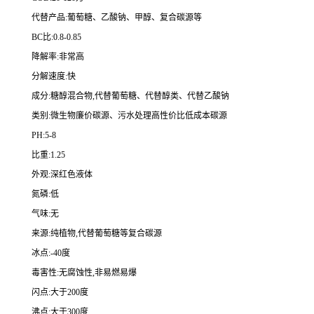
代替产品:葡萄糖、乙酸钠、甲醇、复合碳源等
BC比:0.8-0.85
降解率:非常高
分解速度:快
成分:糖醇混合物,代替葡萄糖、代替醇类、代替乙酸钠
类别:微生物廉价碳源、污水处理高性价比低成本碳源
PH:5-8
比重:1.25
外观:深红色液体
氮磷:低
气味:无
来源:纯植物,代替葡萄糖等复合碳源
冰点:-40度
毒害性:无腐蚀性,非易燃易爆
闪点:大于200度
沸点:大于300度