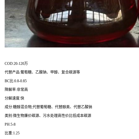
COD:20-120万
代替产品:葡萄糖、乙酸钠、甲醇、复合碳源等
BC比:0.8-0.85
降解率:非常高
分解速度:快
成分:糖醇混合物,代替葡萄糖、代替醇类、代替乙酸钠
类别:微生物廉价碳源、污水处理高性价比低成本碳源
PH:5-8
比重:1.25