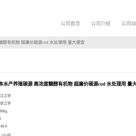
公司首页
公司介绍
公司动
醇有机物 超廉价碳源cod 水处理用 量大便宜
本水产养殖碳源 高浓度糖醇有机物 超廉价碳源cod 水处理用 量
江江宇
京江宇
00kg
8
-48-9
180/吨