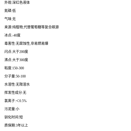
外观:深红色液体
氮磷:低
气味:无
来源:纯植物,代替葡萄糖等复合碳源
冰点:-40度
毒害性:无腐蚀性,非易燃易爆
闪点:大于200度
沸点:大于300度
粘度:150-300
分子量:50-100
水溶性:无限溶水
挥发性成分:无
氯离子:＜0.5%
污泥量:小
驯化时间:短
质保期:3年以上