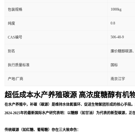
1000kg
包装规格
0.8
纯度
506-48-9
CAS编号
别名
廉价糖醇碳源
执行质量标准
国标
产地/厂商
南京江宇
超低成本水产养殖碳源 高浓度糖醇有机物 
在水产养殖中，补碳（碳源）是维持水体氮循环、促进生物絮团形成的核心手段。过
2024-2025年的最新国际水产研究表明：以糖醇（如甘油）为代表的新型碳源
传统碳源（如红糖、葡萄糖）存在三大致命伤：