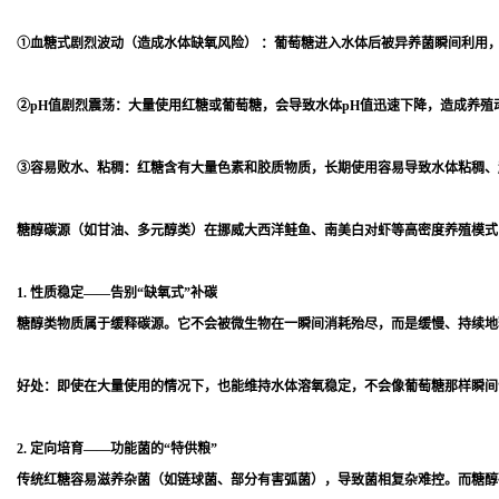
①血糖式剧烈波动（造成水体缺氧风险） ：葡萄糖进入水体后被异养菌瞬间利用
②pH值剧烈震荡：大量使用红糖或葡萄糖，会导致水体pH值迅速下降，造成养殖
③容易败水、粘稠：红糖含有大量色素和胶质物质，长期使用容易导致水体粘稠、
糖醇碳源（如甘油、多元醇类）在挪威大西洋鲑鱼、南美白对虾等高密度养殖模式
1. 性质稳定——告别“缺氧式”补碳
糖醇类物质属于缓释碳源。它不会被微生物在一瞬间消耗殆尽，而是缓慢、持续地
好处：即使在大量使用的情况下，也能维持水体溶氧稳定，不会像葡萄糖那样瞬间
2. 定向培育——功能菌的“特供粮”
传统红糖容易滋养杂菌（如链球菌、部分有害弧菌），导致菌相复杂难控。而糖醇