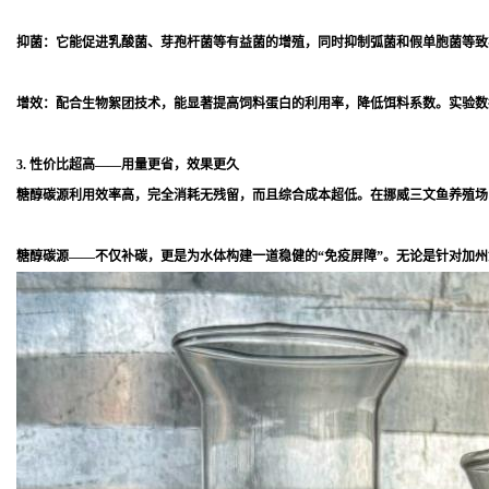
抑菌：它能促进乳酸菌、芽孢杆菌等有益菌的增殖，同时抑制弧菌和假单胞菌等致
增效：配合生物絮团技术，能显著提高饲料蛋白的利用率，降低饵料系数。实验数
3. 性价比超高——用量更省，效果更久
糖醇碳源利用效率高，完全消耗无残留，而且综合成本超低。在挪威三文鱼养殖场的
糖醇碳源——不仅补碳，更是为水体构建一道稳健的“免疫屏障”。无论是针对加