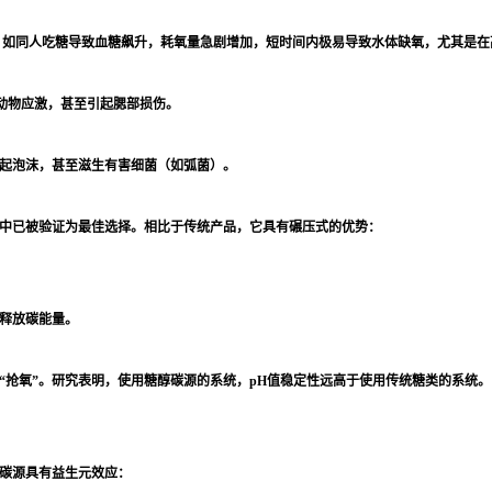
，如同人吃糖导致血糖飙升，耗氧量急剧增加，短时间内极易导致水体缺氧，尤其是在
动物应激，甚至引起腮部损伤。
起泡沫，甚至滋生有害细菌（如弧菌）。
中已被验证为最佳选择。相比于传统产品，它具有碾压式的优势：
释放碳能量。
“抢氧”。研究表明，使用糖醇碳源的系统，pH值稳定性远高于使用传统糖类的系统。
碳源具有益生元效应：