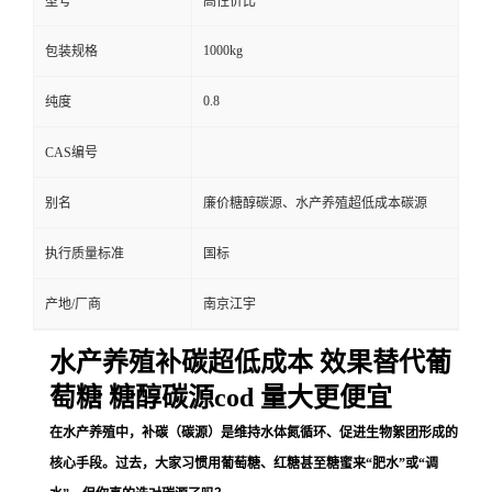
型号
高性价比
1000kg
包装规格
0.8
纯度
CAS编号
别名
廉价糖醇碳源、水产养殖超低成本碳源
执行质量标准
国标
产地/厂商
南京江宇
水产养殖补碳超低成本 效果替代葡
萄糖 糖醇碳源cod 量大更便宜
在水产养殖中，补碳（碳源）是维持水体氮循环、促进生物絮团形成的
核心手段。过去，大家习惯用葡萄糖、红糖甚至糖蜜来“肥水”或“调