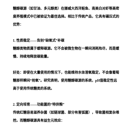
糖醇碳源（如甘油、多元醇类）在挪威大西洋鲑鱼、南美白对虾等高密
度养殖模式中已被验证为最佳选择。相比于传统产品，它具有碾压式的
优势：
1. 性质稳定——告别“缺氧式”补碳
糖醇类物质属于缓释碳源。它不会被微生物在一瞬间消耗殆尽，而是缓
慢、持续地释放碳能量。
好处：即使在大量使用的情况下，也能维持水体溶氧稳定，不会像葡萄
糖那样瞬间“抢氧”。研究表明，使用糖醇碳源的系统，pH值稳定性远
高于使用传统糖类的系统。
2. 定向培育——功能菌的“特供粮”
传统红糖容易滋养杂菌（如链球菌、部分有害弧菌），导致菌相复杂难
控。而糖醇碳源具有益生元效应：