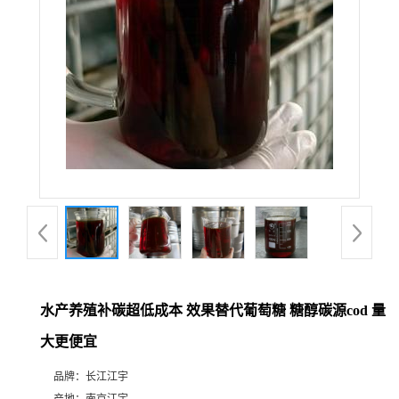
水产养殖补碳超低成本 效果替代葡萄糖 糖醇碳源cod 量
大更便宜
品牌：
长江江宇