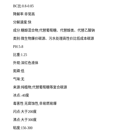
BC比:0.8-0.85
降解率:非常高
分解速度:快
成分:糖醇混合物,代替葡萄糖、代替醇类、代替乙酸钠
类别:微生物廉价碳源、污水处理高性价比低成本碳源
PH:5-8
比重:1.25
外观:深红色液体
氮磷:低
气味:无
来源:纯植物,代替葡萄糖等复合碳源
冰点:-40度
毒害性:无腐蚀性,非易燃易爆
闪点:大于200度
沸点:大于300度
粘度:150-300