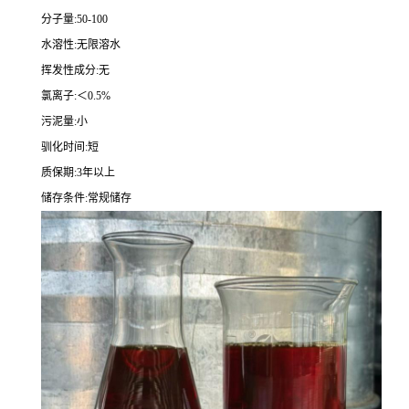
分子量:50-100
水溶性:无限溶水
挥发性成分:无
氯离子:＜0.5%
污泥量:小
驯化时间:短
质保期:3年以上
储存条件:常规储存