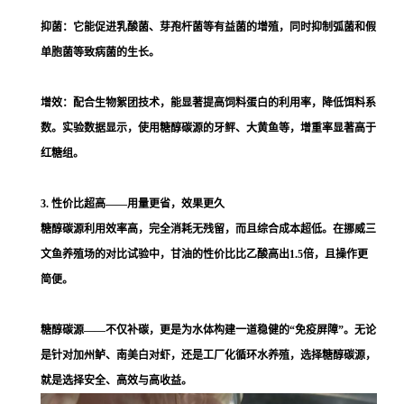
抑菌：它能促进乳酸菌、芽孢杆菌等有益菌的增殖，同时抑制弧菌和假
单胞菌等致病菌的生长。
增效：配合生物絮团技术，能显著提高饲料蛋白的利用率，降低饵料系
数。实验数据显示，使用糖醇碳源的牙鲆、大黄鱼等，增重率显著高于
红糖组。
3. 性价比超高——用量更省，效果更久
糖醇碳源利用效率高，完全消耗无残留，而且综合成本超低。在挪威三
文鱼养殖场的对比试验中，甘油的性价比比乙酸高出1.5倍，且操作更
简便。
糖醇碳源——不仅补碳，更是为水体构建一道稳健的“免疫屏障”。无论
是针对加州鲈、南美白对虾，还是工厂化循环水养殖，选择糖醇碳源，
就是选择安全、高效与高收益。