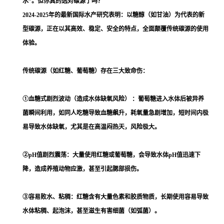
水”。但你真的选对碳源了吗？
2024-2025年的最新国际水产研究表明：以糖醇（如甘油）为代表的新
型碳源，正在以其高效、稳定、安全的特点，全面颠覆传统碳源的使用
体验。
传统碳源（如红糖、葡萄糖）存在三大致命伤：
①血糖式剧烈波动（造成水体缺氧风险） ：葡萄糖进入水体后被异养
菌瞬间利用，如同人吃糖导致血糖飙升，耗氧量急剧增加，短时间内极
易导致水体缺氧，尤其是在高温闷热天，风险极大。
②pH值剧烈震荡：大量使用红糖或葡萄糖，会导致水体pH值迅速下
降，造成养殖动物应激，甚至引起腮部损伤。
③容易败水、粘稠：红糖含有大量色素和胶质物质，长期使用容易导致
水体粘稠、起泡沫，甚至滋生有害细菌（如弧菌）。