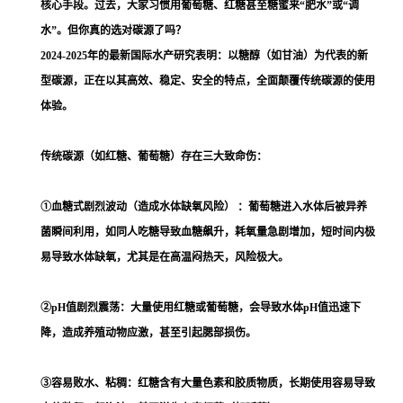
核心手段。过去，大家习惯用葡萄糖、红糖甚至糖蜜来“肥水”或“调
水”。但你真的选对碳源了吗？
2024-2025年的最新国际水产研究表明：以糖醇（如甘油）为代表的新
型碳源，正在以其高效、稳定、安全的特点，全面颠覆传统碳源的使用
体验。
传统碳源（如红糖、葡萄糖）存在三大致命伤：
①血糖式剧烈波动（造成水体缺氧风险） ：葡萄糖进入水体后被异养
菌瞬间利用，如同人吃糖导致血糖飙升，耗氧量急剧增加，短时间内极
易导致水体缺氧，尤其是在高温闷热天，风险极大。
②pH值剧烈震荡：大量使用红糖或葡萄糖，会导致水体pH值迅速下
降，造成养殖动物应激，甚至引起腮部损伤。
③容易败水、粘稠：红糖含有大量色素和胶质物质，长期使用容易导致