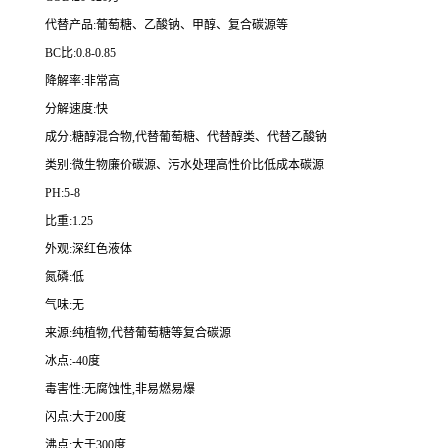
代替产品:葡萄糖、乙酸钠、甲醇、复合碳源等
BC比:0.8-0.85
降解率:非常高
分解速度:快
成分:糖醇混合物,代替葡萄糖、代替醇类、代替乙酸钠
类别:微生物廉价碳源、污水处理高性价比低成本碳源
PH:5-8
比重:1.25
外观:深红色液体
氮磷:低
气味:无
来源:纯植物,代替葡萄糖等复合碳源
冰点:-40度
毒害性:无腐蚀性,非易燃易爆
闪点:大于200度
沸点:大于300度