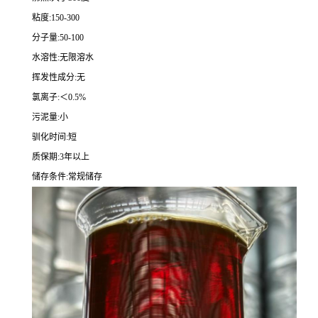
粘度:150-300
分子量:50-100
水溶性:无限溶水
挥发性成分:无
氯离子:＜0.5%
污泥量:小
驯化时间:短
质保期:3年以上
储存条件:常规储存