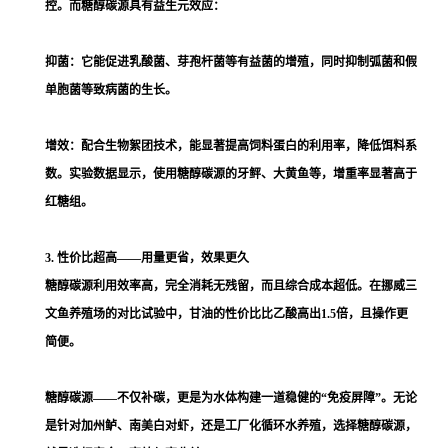
控。而糖醇碳源具有益生元效应：
抑菌：它能促进乳酸菌、芽孢杆菌等有益菌的增殖，同时抑制弧菌和假
单胞菌等致病菌的生长。
增效：配合生物絮团技术，能显著提高饲料蛋白的利用率，降低饵料系
数。实验数据显示，使用糖醇碳源的牙鲆、大黄鱼等，增重率显著高于
红糖组。
3. 性价比超高——用量更省，效果更久
糖醇碳源利用效率高，完全消耗无残留，而且综合成本超低。在挪威三
文鱼养殖场的对比试验中，甘油的性价比比乙酸高出1.5倍，且操作更
简便。
糖醇碳源——不仅补碳，更是为水体构建一道稳健的“免疫屏障”。无论
是针对加州鲈、南美白对虾，还是工厂化循环水养殖，选择糖醇碳源，