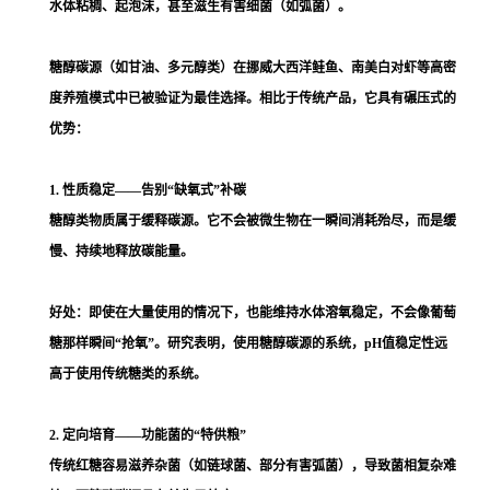
水体粘稠、起泡沫，甚至滋生有害细菌（如弧菌）。
糖醇碳源（如甘油、多元醇类）在挪威大西洋鲑鱼、南美白对虾等高密
度养殖模式中已被验证为最佳选择。相比于传统产品，它具有碾压式的
优势：
1. 性质稳定——告别“缺氧式”补碳
糖醇类物质属于缓释碳源。它不会被微生物在一瞬间消耗殆尽，而是缓
慢、持续地释放碳能量。
好处：即使在大量使用的情况下，也能维持水体溶氧稳定，不会像葡萄
糖那样瞬间“抢氧”。研究表明，使用糖醇碳源的系统，pH值稳定性远
高于使用传统糖类的系统。
2. 定向培育——功能菌的“特供粮”
传统红糖容易滋养杂菌（如链球菌、部分有害弧菌），导致菌相复杂难