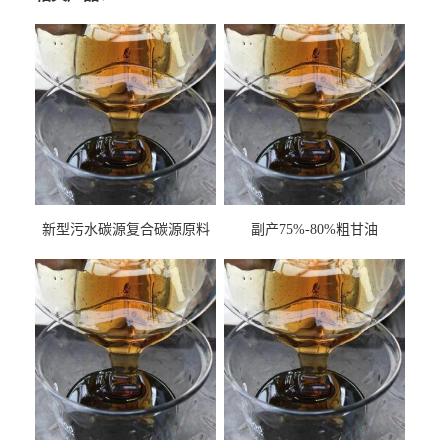
新型污水碳源复合碳源原料
副产75%-80%粗甘油
甘油COD120万