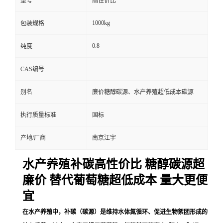
型号
高性价比
1000kg
包装规格
0.8
纯度
CAS编号
别名
廉价糖醇碳源、水产养殖超低成本碳源
执行质量标准
国标
产地/厂商
南京江宇
水产养殖补碳高性价比 糖醇碳源超
廉价 替代葡萄糖超低成本 量大更便
宜
在水产养殖中，补碳（碳源）是维持水体氮循环、促进生物絮团形成的