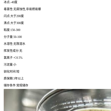
冰点:-40度
毒害性:无腐蚀性,非易燃易爆
闪点:大于200度
沸点:大于300度
粘度:150-300
分子量:50-100
水溶性:无限溶水
挥发性成分:无
氯离子:＜0.5%
污泥量:小
驯化时间:短
质保期:3年以上
储存条件:常规储存