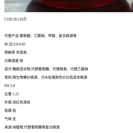
COD:20-120万
代替产品:葡萄糖、乙酸钠、甲醇、复合碳源等
BC比:0.8-0.85
降解率:非常高
分解速度:快
成分:糖醇混合物,代替葡萄糖、代替醇类、代替乙酸钠
类别:微生物廉价碳源、污水处理高性价比低成本碳源
PH:5-8
比重:1.25
外观:深红色液体
氮磷:低
气味:无
来源:纯植物,代替葡萄糖等复合碳源