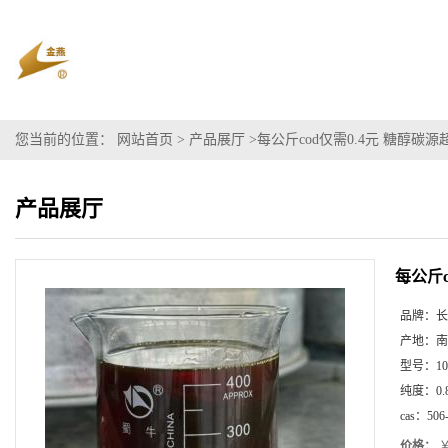
您当前的位置：
网站首页
>
产品展厅
>
每公斤cod仅需0.4元 糖醇碳源
产品展厅
每公斤c
品牌：
长
产地：
南
型号：
10
纯度：
0.
cas：
506
价格：
￥