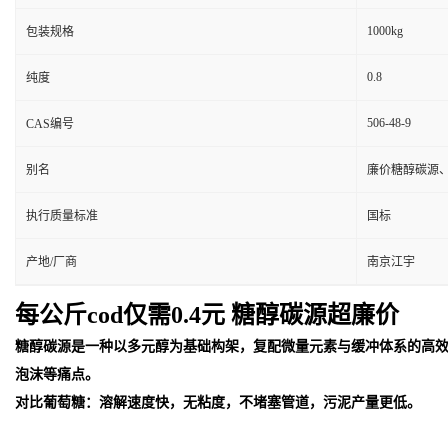
1000kg
包装规格
0.8
纯度
506-48-9
CAS编号
别名
廉价糖醇碳源
执行质量标准
国标
产地/厂商
南京江宇
每公斤cod仅需0.4元 糖醇碳源超廉价
糖醇碳源是一种以多元醇为基础构架，复配微量元素与缓冲体系的高
泡沫等痛点。
对比葡萄糖：溶解速度快，无粘度，不堵塞管道，污泥产量更低。