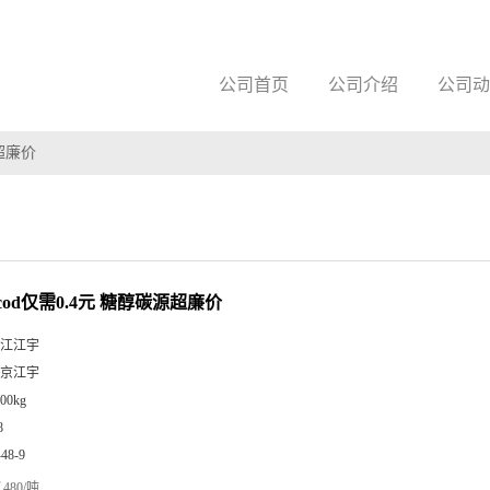
公司首页
公司介绍
公司动
超廉价
od仅需0.4元 糖醇碳源超廉价
江江宇
京江宇
00kg
8
-48-9
480/吨