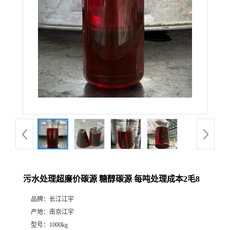
污水处理超廉价碳源 糖醇碳源 每吨处理成本2毛8
品牌：
长江江宇
产地：
南京江宇
型号：
1000kg