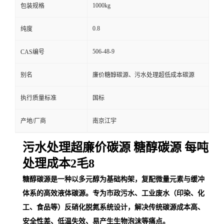
1000kg
包装规格
0.8
纯度
506-48-9
CAS编号
别名
廉价糖醇碳源、污水处理超低成本碳源
执行质量标准
国标
产地/厂商
南京江宇
污水处理超廉价碳源 糖醇碳源 每吨
处理成本2毛8
糖醇碳源是一种以多元醇为基础构架，复配微量元素与缓冲
体系的高效液体碳源。专为市政污水、工业废水（印染、化
工、食品等）反硝化脱氮系统设计，解决传统碳源成本高、
安全性差、低温失效、易产生生物泡沫等痛点。