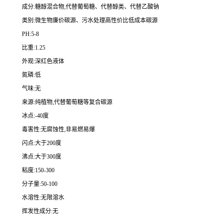
成分:糖醇混合物,代替葡萄糖、代替醇类、代替乙酸钠
类别:微生物廉价碳源、污水处理高性价比低成本碳源
PH:5-8
比重:1.25
外观:深红色液体
氮磷:低
气味:无
来源:纯植物,代替葡萄糖等复合碳源
冰点:-40度
毒害性:无腐蚀性,非易燃易爆
闪点:大于200度
沸点:大于300度
粘度:150-300
分子量:50-100
水溶性:无限溶水
挥发性成分:无