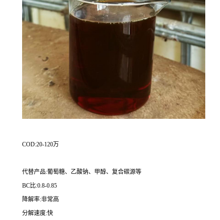
COD:20-120万
代替产品:葡萄糖、乙酸钠、甲醇、复合碳源等
BC比:0.8-0.85
降解率:非常高
分解速度:快