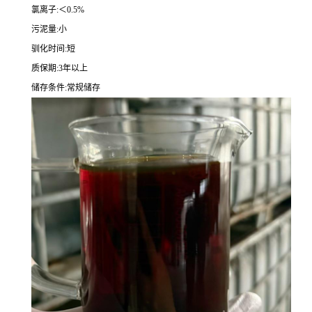
氯离子:＜0.5%
污泥量:小
驯化时间:短
质保期:3年以上
储存条件:常规储存