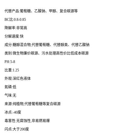
代替产品:葡萄糖、乙酸钠、甲醇、复合碳源等
BC比:0.8-0.85
降解率:非常高
分解速度:快
成分:糖醇混合物,代替葡萄糖、代替醇类、代替乙酸钠
类别:微生物廉价碳源、污水处理高性价比低成本碳源
PH:5-8
比重:1.25
外观:深红色液体
氮磷:低
气味:无
来源:纯植物,代替葡萄糖等复合碳源
冰点:-40度
毒害性:无腐蚀性,非易燃易爆
闪点:大于200度