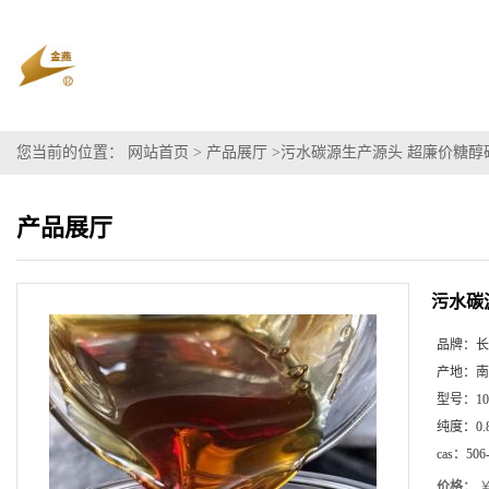
您当前的位置：
网站首页
>
产品展厅
>
污水碳源生产源头 超廉价糖醇碳
产品展厅
污水碳
品牌：
长
产地：
南
型号：
10
纯度：
0.
cas：
506
价格：
￥