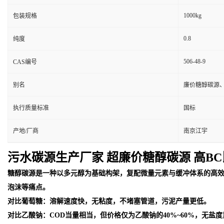
1000kg
包装规格
0.8
纯度
506-48-9
CAS编号
别名
廉价糖醇碳源
执行质量标准
国标
产地/厂商
南京江宇
污水碳源生产厂家 超廉价糖醇碳源 高BC
糖醇碳源是一种以多元醇为基础构架，复配微量元素与缓冲体系的高
泡沫等痛点。
对比葡萄糖：溶解速度快，无粘度，不堵塞管道，污泥产量更低。
对比乙酸钠：COD当量相当，但价格仅为乙酸钠的40%~60%，无盐