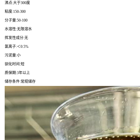
沸点:大于300度
粘度:150-300
分子量:50-100
水溶性:无限溶水
挥发性成分:无
氯离子:＜0.5%
污泥量:小
驯化时间:短
质保期:3年以上
储存条件:常规储存