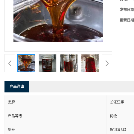
发布日期
更新日期
产品详请
品牌
长江江宇
产品等级
优级
型号
BC比0.8以上