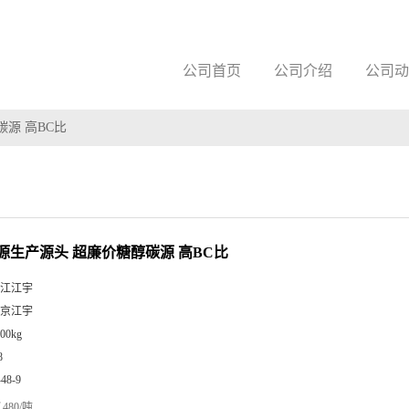
公司首页
公司介绍
公司动
源 高BC比
源生产源头 超廉价糖醇碳源 高BC比
江江宇
京江宇
00kg
8
-48-9
480/吨