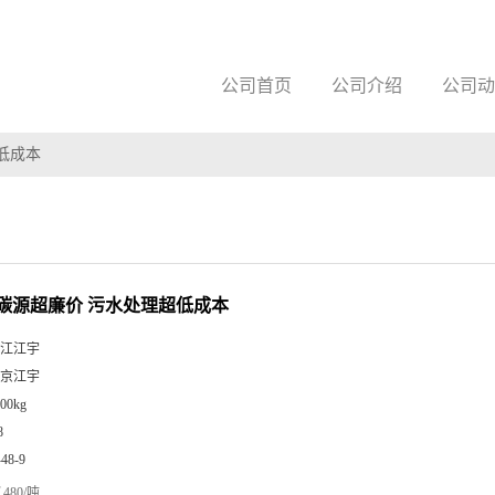
公司首页
公司介绍
公司动
低成本
碳源超廉价 污水处理超低成本
江江宇
京江宇
00kg
8
-48-9
480/吨