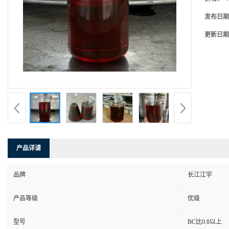
发布日期
更新日期
产品详请
品牌
长江江宇
产品等级
优级
型号
BC比0.8以上