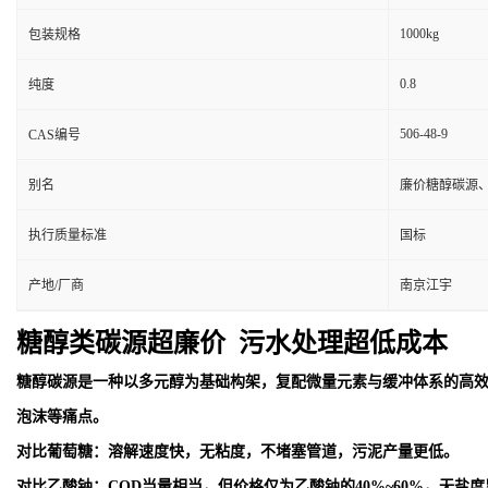
1000kg
包装规格
0.8
纯度
506-48-9
CAS编号
别名
廉价糖醇碳源
执行质量标准
国标
产地/厂商
南京江宇
糖醇类碳源超廉价 污水处理超低成本
糖醇碳源是一种以多元醇为基础构架，复配微量元素与缓冲体系的高
泡沫等痛点。
对比葡萄糖：溶解速度快，无粘度，不堵塞管道，污泥产量更低。
对比乙酸钠：COD当量相当，但价格仅为乙酸钠的40%~60%，无盐