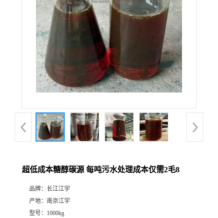
超低成本糖醇碳源 每吨污水处理成本仅需2毛8
品牌：
长江江宇
产地：
南京江宇
型号：
1000kg