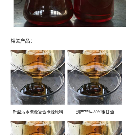
相关产品：
新型污水碳源复合碳源原料
副产75%-80%粗甘油
甘油COD120万