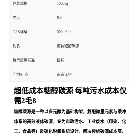
1000kg
包装规格
0.8
纯度
506-48-9
CAS编号
别名
廉价糖醇碳源
执行质量标准
国标
产地/厂商
南京江宇
超低成本糖醇碳源 每吨污水成本仅
需2毛8
糖醇碳源是一种以多元醇为基础构架，复配微量元素与缓冲
体系的高效液体碳源。专为市政污水、工业废水（印染、化
工、食品等）反硝化脱氮系统设计，解决传统碳源成本高、