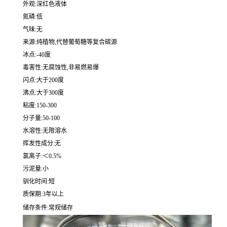
外观:深红色液体
氮磷:低
气味:无
来源:纯植物,代替葡萄糖等复合碳源
冰点:-40度
毒害性:无腐蚀性,非易燃易爆
闪点:大于200度
沸点:大于300度
粘度:150-300
分子量:50-100
水溶性:无限溶水
挥发性成分:无
氯离子:＜0.5%
污泥量:小
驯化时间:短
质保期:3年以上
储存条件:常规储存