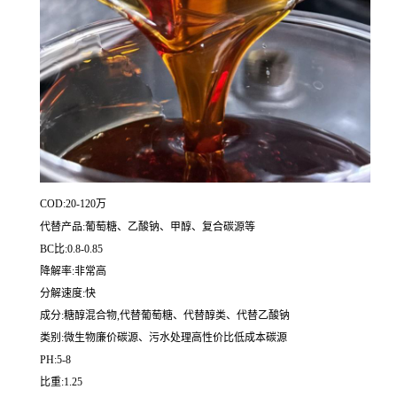
COD:20-120万
代替产品:葡萄糖、乙酸钠、甲醇、复合碳源等
BC比:0.8-0.85
降解率:非常高
分解速度:快
成分:糖醇混合物,代替葡萄糖、代替醇类、代替乙酸钠
类别:微生物廉价碳源、污水处理高性价比低成本碳源
PH:5-8
比重:1.25