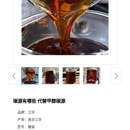
碳源有哪些 代替甲醇碳源
品牌：
江宇
产地：
南京江宇
型号：
罐装