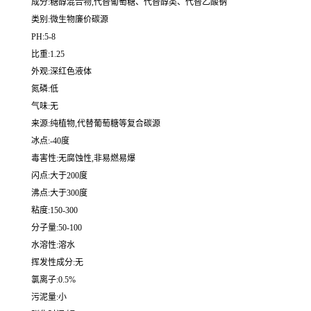
成分:糖醇混合物,代替葡萄糖、代替醇类、代替乙酸钠
类别:微生物廉价碳源
PH:5-8
比重:1.25
外观:深红色液体
氮磷:低
气味:无
来源:纯植物,代替葡萄糖等复合碳源
冰点:-40度
毒害性:无腐蚀性,非易燃易爆
闪点:大于200度
沸点:大于300度
粘度:150-300
分子量:50-100
水溶性:溶水
挥发性成分:无
氯离子:0.5%
污泥量:小