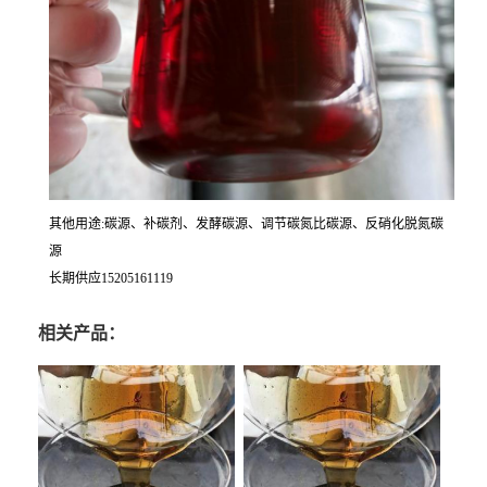
其他用途:碳源、补碳剂、发酵碳源、调节碳氮比碳源、反硝化脱氮碳
源
长期供应15205161119
相关产品：