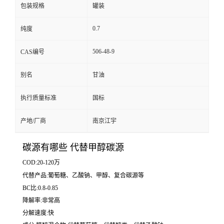
包装规格
罐装
0.7
纯度
506-48-9
CAS编号
别名
甘油
执行质量标准
国标
产地/厂商
南京江宇
碳源有哪些 代替甲醇碳源
COD:20-120万
代替产品:葡萄糖、乙酸钠、甲醇、复合碳源等
BC比:0.8-0.85
降解率:非常高
分解速度:快