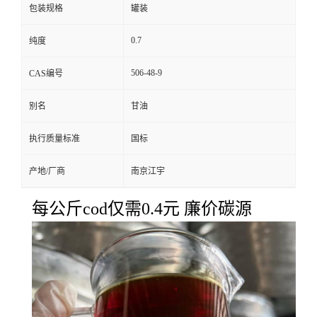
包装规格
罐装
0.7
纯度
506-48-9
CAS编号
别名
甘油
执行质量标准
国标
产地/厂商
南京江宇
每公斤cod仅需0.4元 廉价碳源