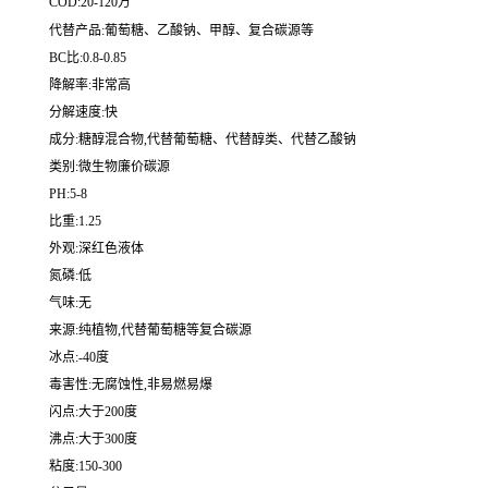
COD:20-120万
代替产品:葡萄糖、乙酸钠、甲醇、复合碳源等
BC比:0.8-0.85
降解率:非常高
分解速度:快
成分:糖醇混合物,代替葡萄糖、代替醇类、代替乙酸钠
类别:微生物廉价碳源
PH:5-8
比重:1.25
外观:深红色液体
氮磷:低
气味:无
来源:纯植物,代替葡萄糖等复合碳源
冰点:-40度
毒害性:无腐蚀性,非易燃易爆
闪点:大于200度
沸点:大于300度
粘度:150-300