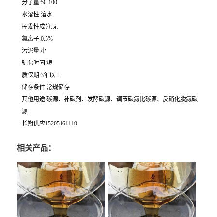
分子量:50-100
水溶性:溶水
挥发性成分:无
氯离子:0.5%
污泥量:小
驯化时间:短
质保期:3年以上
储存条件:常规储存
其他用途:碳源、补碳剂、发酵碳源、调节碳氮比碳源、反硝化脱氮碳
源
长期供应15205161119
相关产品：