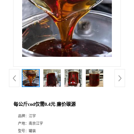
每公斤cod仅需0.4元 廉价碳源
品牌：
江宇
产地：
南京江宇
型号：
罐装