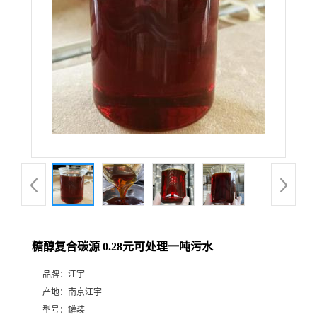
糖醇复合碳源 0.28元可处理一吨污水
品牌：
江宇
产地：
南京江宇
型号：
罐装