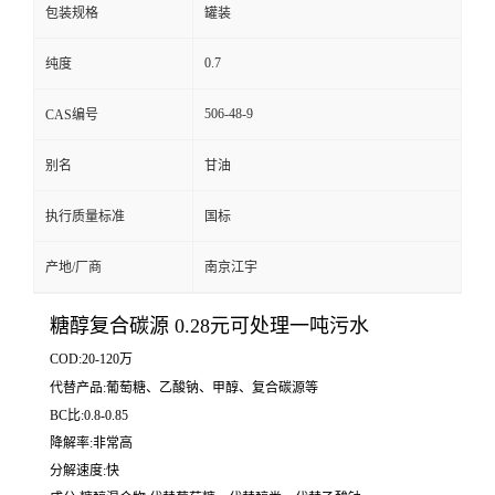
包装规格
罐装
0.7
纯度
506-48-9
CAS编号
别名
甘油
执行质量标准
国标
产地/厂商
南京江宇
糖醇复合碳源 0.28元可处理一吨污水
COD:20-120万
代替产品:葡萄糖、乙酸钠、甲醇、复合碳源等
BC比:0.8-0.85
降解率:非常高
分解速度:快