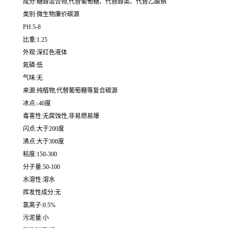
成分:糖醇混合物,代替葡萄糖、代替醇类、代替乙酸钠
类别:微生物廉价碳源
PH:5-8
比重:1.25
外观:深红色液体
氮磷:低
气味:无
来源:纯植物,代替葡萄糖等复合碳源
冰点:-40度
毒害性:无腐蚀性,非易燃易爆
闪点:大于200度
沸点:大于300度
粘度:150-300
分子量:50-100
水溶性:溶水
挥发性成分:无
氯离子:0.5%
污泥量:小