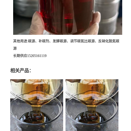
其他用途:碳源、补碳剂、发酵碳源、调节碳氮比碳源、反硝化脱氮碳
源
长期供应15205161119
相关产品：