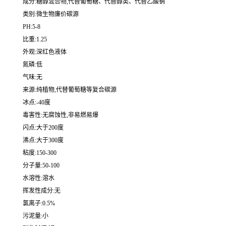
成分:糖醇混合物,代替葡萄糖、代替醇类、代替乙酸钠
类别:微生物廉价碳源
PH:5-8
比重:1.25
外观:深红色液体
氮磷:低
气味:无
来源:纯植物,代替葡萄糖等复合碳源
冰点:-40度
毒害性:无腐蚀性,非易燃易爆
闪点:大于200度
沸点:大于300度
粘度:150-300
分子量:50-100
水溶性:溶水
挥发性成分:无
氯离子:0.5%
污泥量:小