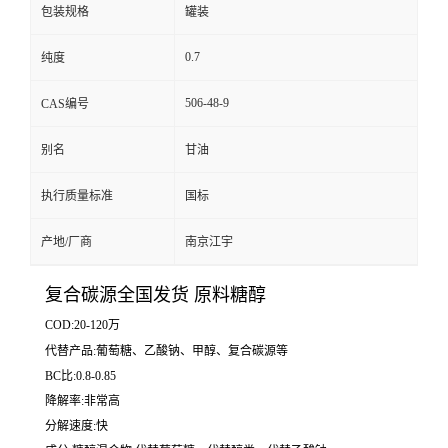
包装规格
罐装
0.7
纯度
506-48-9
CAS编号
别名
甘油
执行质量标准
国标
产地/厂商
南京江宇
复合碳源全国发货 原料糖醇
COD:20-120万
代替产品:葡萄糖、乙酸钠、甲醇、复合碳源等
BC比:0.8-0.85
降解率:非常高
分解速度:快