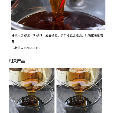
其他用途:碳源、补碳剂、发酵碳源、调节碳氮比碳源、反硝化脱氮碳
源
长期供应15205161119
相关产品：