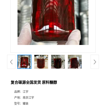
复合碳源全国发货 原料糖醇
品牌：
江宇
产地：
南京江宇
型号：
罐装