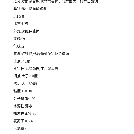
成分:糖醇混合物,代替葡萄糖、代替醇类、代替乙酸钠
类别:微生物廉价碳源
PH:5-8
比重:1.25
外观:深红色液体
氮磷:低
气味:无
来源:纯植物,代替葡萄糖等复合碳源
冰点:-40度
毒害性:无腐蚀性,非易燃易爆
闪点:大于200度
沸点:大于300度
粘度:150-300
分子量:50-100
水溶性:溶水
挥发性成分:无
氯离子:0.5%
污泥量:小