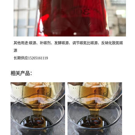
其他用途:碳源、补碳剂、发酵碳源、调节碳氮比碳源、反硝化脱氮碳
源
长期供应15205161119
相关产品：