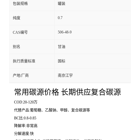
包装规格
罐装
0.7
纯度
506-48-9
CAS编号
别名
甘油
执行质量标准
国标
产地/厂商
南京江宇
常用碳源价格 长期供应复合碳源
COD:20-120万
代替产品:葡萄糖、乙酸钠、甲醇、复合碳源等
BC比:0.8-0.85
降解率:非常高
分解速度:快