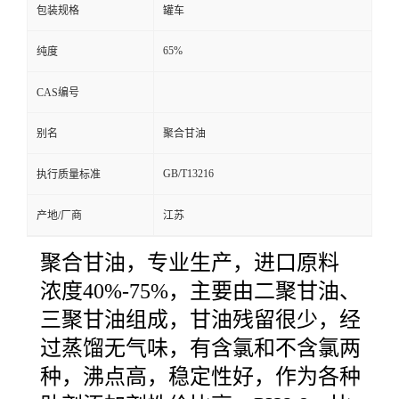
包装规格
罐车
65%
纯度
CAS编号
别名
聚合甘油
GB/T13216
执行质量标准
产地/厂商
江苏
聚合甘油，专业生产，进口原料
浓度40%-75%，主要由二聚甘油、
三聚甘油组成，甘油残留很少，经
过蒸馏无气味，有含氯和不含氯两
种，沸点高，稳定性好，作为各种