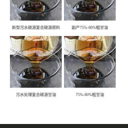
新型污水碳源复合碳源原料
副产75%-80%粗甘油
甘油COD120万
污水处理复合碳源甘油
75%-80%粗甘油
COD120万