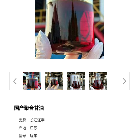
国产聚合甘油
品牌：
长江江宇
产地：
江苏
型号：
罐车