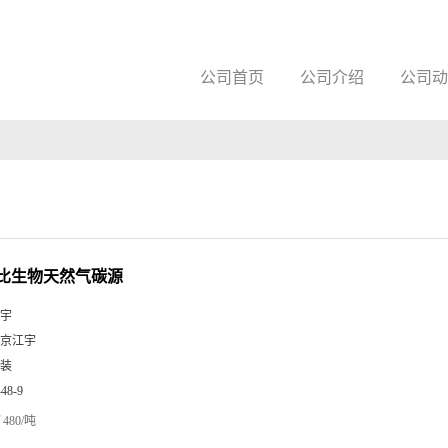
公司首页
公司介绍
公司动
比生物天然气碳源
宇
京江宇
装
-48-9
480/吨