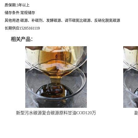
质保期:3年以上
储存条件:常规储存
其他用途:碳源、补碳剂、发酵碳源、调节碳氮比碳源、反硝化脱氮碳源
长期供应15205161119
相关产品：
新型污水碳源复合碳源原料甘油COD120万
副