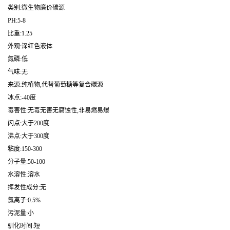
类别:微生物廉价碳源
PH:5-8
比重:1.25
外观:深红色液体
氮磷:低
气味:无
来源:纯植物,代替葡萄糖等复合碳源
冰点:-40度
毒害性:无毒无害无腐蚀性,非易燃易爆
闪点:大于200度
沸点:大于300度
粘度:150-300
分子量:50-100
水溶性:溶水
挥发性成分:无
氯离子:0.5%
污泥量:小
驯化时间:短