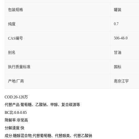
包装规格
罐装
0.7
纯度
506-48-9
CAS编号
别名
甘油
执行质量标准
国标
产地/厂商
南京江宇
COD:20-120万
代替产品:葡萄糖、乙酸钠、甲醇、复合碳源等
BC比:0.8-0.85
降解率:非常高
分解速度:快
成分:糖醇混合物,代替葡萄糖、代替醇类、代替乙酸钠