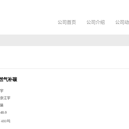
公司首页
公司介绍
公司动
然气补碳
宇
京江宇
装
-48-9
480/吨