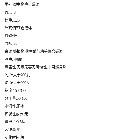
类别:微生物廉价碳源
PH:5-8
比重:1.25
外观:深红色液体
氮磷:低
气味:无
来源:纯植物,代替葡萄糖等复合碳源
冰点:-40度
毒害性:无毒无害无腐蚀性,非易燃易爆
闪点:大于200度
沸点:大于300度
粘度:150-300
分子量:50-100
水溶性:溶水
挥发性成分:无
氯离子:0.5%
污泥量:小
驯化时间:短