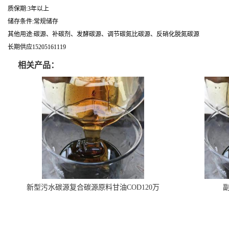
质保期:3年以上
储存条件:常规储存
其他用途:碳源、补碳剂、发酵碳源、调节碳氮比碳源、反硝化脱氮碳源
长期供应15205161119
相关产品：
新型污水碳源复合碳源原料甘油COD120万
副