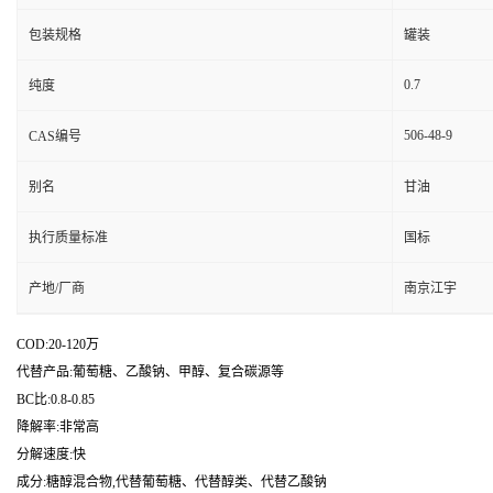
包装规格
罐装
0.7
纯度
506-48-9
CAS编号
别名
甘油
执行质量标准
国标
产地/厂商
南京江宇
COD:20-120万
代替产品:葡萄糖、乙酸钠、甲醇、复合碳源等
BC比:0.8-0.85
降解率:非常高
分解速度:快
成分:糖醇混合物,代替葡萄糖、代替醇类、代替乙酸钠