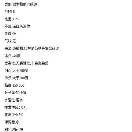
类别:微生物廉价碳源
PH:5-8
比重:1.25
外观:深红色液体
氮磷:低
气味:无
来源:纯植物,代替葡萄糖等复合碳源
冰点:-40度
毒害性:无腐蚀性,非易燃易爆
闪点:大于200度
沸点:大于300度
粘度:150-300
分子量:50-100
水溶性:溶水
挥发性成分:无
氯离子:0.5%
污泥量:小
驯化时间:短