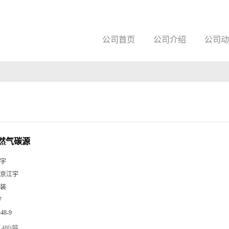
公司首页
公司介绍
公司动
然气碳源
宇
京江宇
装
7
-48-9
480/吨