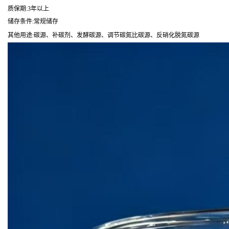
质保期:3年以上
储存条件:常规储存
其他用途:碳源、补碳剂、发酵碳源、调节碳氮比碳源、反硝化脱氮碳源