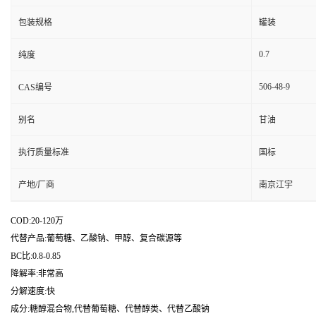
包装规格
罐装
0.7
纯度
506-48-9
CAS编号
别名
甘油
执行质量标准
国标
产地/厂商
南京江宇
COD:20-120万
代替产品:葡萄糖、乙酸钠、甲醇、复合碳源等
BC比:0.8-0.85
降解率:非常高
分解速度:快
成分:糖醇混合物,代替葡萄糖、代替醇类、代替乙酸钠