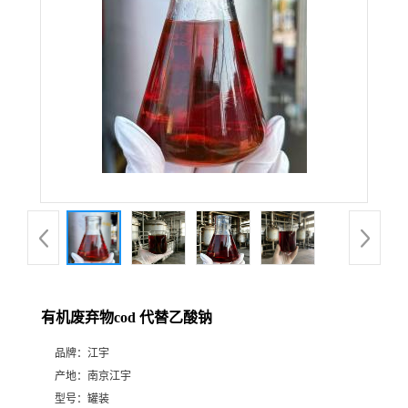
有机废弃物cod 代替乙酸钠
品牌：
江宇
产地：
南京江宇
型号：
罐装