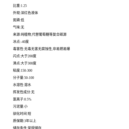
比重:1.25
外观:深红色液体
氮磷:低
气味:无
来源:纯植物,代替葡萄糖等复合碳源
冰点:-40度
毒害性:无毒无害无腐蚀性,非易燃易爆
闪点:大于200度
沸点:大于300度
粘度:150-300
分子量:50-100
水溶性:溶水
挥发性成分:无
氯离子:0.5%
污泥量:小
驯化时间:短
质保期:3年以上
储存条件:常规储存