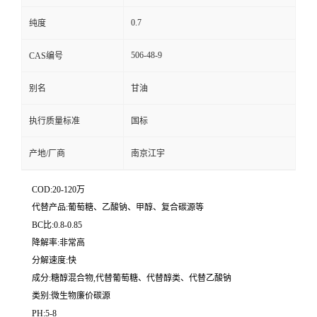
0.7
纯度
506-48-9
CAS编号
别名
甘油
执行质量标准
国标
产地/厂商
南京江宇
COD:20-120万
代替产品:葡萄糖、乙酸钠、甲醇、复合碳源等
BC比:0.8-0.85
降解率:非常高
分解速度:快
成分:糖醇混合物,代替葡萄糖、代替醇类、代替乙酸钠
类别:微生物廉价碳源
PH:5-8