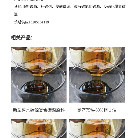
其他用途:碳源、补碳剂、发酵碳源、调节碳氮比碳源、反硝化脱氮碳
源
长期供应15205161119
相关产品：
新型污水碳源复合碳源原料
副产75%-80%粗甘油
甘油COD120万