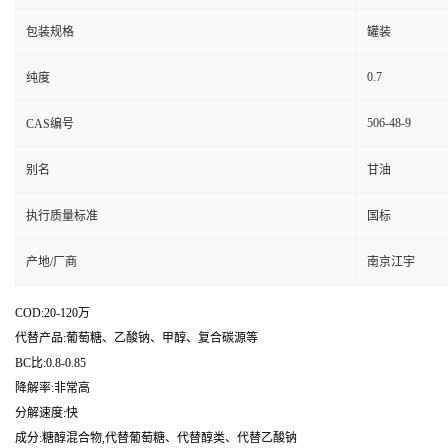
包装规格
罐装
0.7
纯度
506-48-9
CAS编号
别名
甘油
执行质量标准
国标
产地/厂商
南京江宇
COD:20-120万
代替产品:葡萄糖、乙酸钠、甲醇、复合碳源等
BC比:0.8-0.85
降解率:非常高
分解速度:快
成分:糖醇混合物,代替葡萄糖、代替醇类、代替乙酸钠