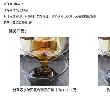
质保期:3年以上
储存条件:常规储存
其他用途:碳源、补碳剂、发酵碳源、调节碳氮比碳源、反硝化脱氮碳源
长期供应15205161119
相关产品：
新型污水碳源复合碳源原料甘油COD120万
副