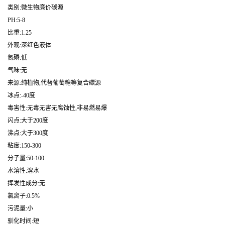
类别:微生物廉价碳源
PH:5-8
比重:1.25
外观:深红色液体
氮磷:低
气味:无
来源:纯植物,代替葡萄糖等复合碳源
冰点:-40度
毒害性:无毒无害无腐蚀性,非易燃易爆
闪点:大于200度
沸点:大于300度
粘度:150-300
分子量:50-100
水溶性:溶水
挥发性成分:无
氯离子:0.5%
污泥量:小
驯化时间:短