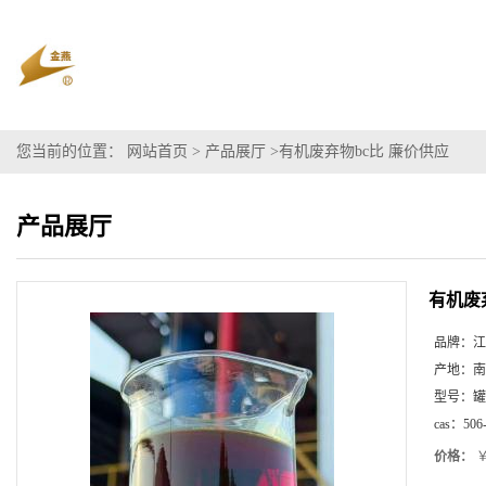
您当前的位置：
网站首页
>
产品展厅
>
有机废弃物bc比 廉价供应
产品展厅
有机废
品牌：
江
产地：
南
型号：
罐
cas：
506
价格：
￥