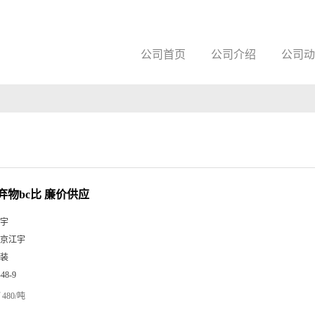
公司首页
公司介绍
公司动
弃物bc比 廉价供应
宇
京江宇
装
-48-9
480/吨