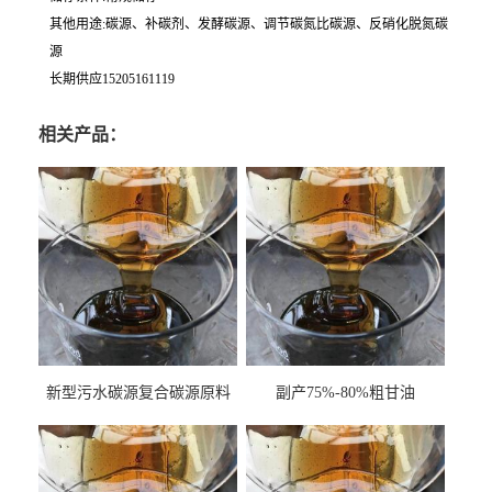
其他用途:碳源、补碳剂、发酵碳源、调节碳氮比碳源、反硝化脱氮碳
源
长期供应15205161119
相关产品：
新型污水碳源复合碳源原料
副产75%-80%粗甘油
甘油COD120万