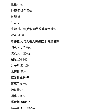
比重:1.25
外观:深红色液体
氮磷:低
气味:无
来源:纯植物,代替葡萄糖等复合碳源
冰点:-40度
毒害性:无毒无害无腐蚀性,非易燃易爆
闪点:大于200度
沸点:大于300度
粘度:150-300
分子量:50-100
水溶性:溶水
挥发性成分:无
氯离子:0.5%
污泥量:小
驯化时间:短
质保期:3年以上
储存条件:常规储存