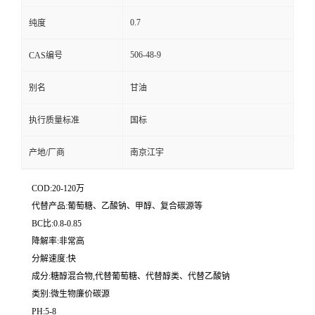
0.7
纯度
506-48-9
CAS编号
别名
甘油
执行质量标准
国标
产地/厂商
南京江宇
COD:20-120万
代替产品:葡萄糖、乙酸钠、甲醇、复合碳源等
BC比:0.8-0.85
降解率:非常高
分解速度:快
成分:糖醇混合物,代替葡萄糖、代替醇类、代替乙酸钠
类别:微生物廉价碳源
PH:5-8