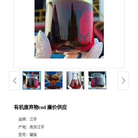
有机废弃物cod 廉价供应
品牌：
江宇
产地：
南京江宇
型号：
罐装