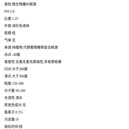
类别:微生物廉价碳源
PH:5-8
比重:1.25
外观:深红色液体
氮磷:低
气味:无
来源:纯植物,代替葡萄糖等复合碳源
冰点:-40度
毒害性:无毒无害无腐蚀性,非易燃易爆
闪点:大于200度
沸点:大于300度
粘度:150-300
分子量:50-100
水溶性:溶水
挥发性成分:无
氯离子:0.5%
污泥量:小
驯化时间:短