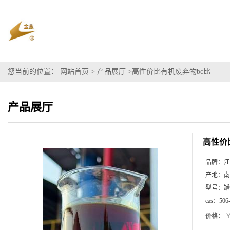
您当前的位置：
网站首页
>
产品展厅
>
高性价比有机废弃物bc比
产品展厅
高性价
品牌：
江
产地：
南
型号：
罐
cas：
506
价格：
￥