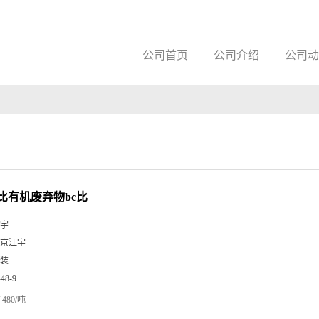
公司首页
公司介绍
公司动
比有机废弃物bc比
宇
京江宇
装
-48-9
480/吨