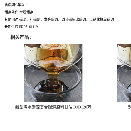
质保期:3年以上
储存条件:常规储存
其他用途:碳源、补碳剂、发酵碳源、调节碳氮比碳源、反硝化脱氮碳源
长期供应15205161119
相关产品：
新型污水碳源复合碳源原料甘油COD120万
副