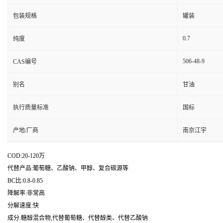
包装规格
罐装
0.7
纯度
506-48-9
CAS编号
别名
甘油
执行质量标准
国标
产地/厂商
南京江宇
COD:20-120万
代替产品:葡萄糖、乙酸钠、甲醇、复合碳源等
BC比:0.8-0.85
降解率:非常高
分解速度:快
成分:糖醇混合物,代替葡萄糖、代替醇类、代替乙酸钠