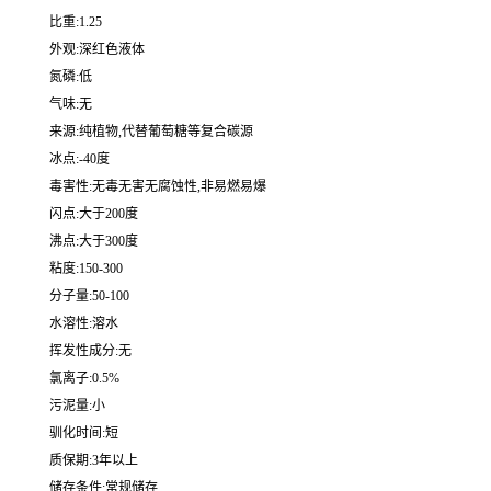
比重:1.25
外观:深红色液体
氮磷:低
气味:无
来源:纯植物,代替葡萄糖等复合碳源
冰点:-40度
毒害性:无毒无害无腐蚀性,非易燃易爆
闪点:大于200度
沸点:大于300度
粘度:150-300
分子量:50-100
水溶性:溶水
挥发性成分:无
氯离子:0.5%
污泥量:小
驯化时间:短
质保期:3年以上
储存条件:常规储存