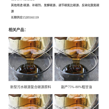
其他用途:碳源、补碳剂、发酵碳源、调节碳氮比碳源、反硝化脱氮碳
源
长期供应15205161119
相关产品：
新型污水碳源复合碳源原料
副产75%-80%粗甘油
甘油COD120万