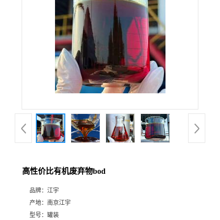
高性价比有机废弃物bod
品牌：
江宇
产地：
南京江宇
型号：
罐装