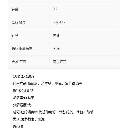
0.7
纯度
506-48-9
CAS编号
别名
甘油
执行质量标准
国标
产地/厂商
南京江宇
COD:20-120万
代替产品:葡萄糖、乙酸钠、甲醇、复合碳源等
BC比:0.8-0.85
降解率:非常高
分解速度:快
成分:糖醇混合物,代替葡萄糖、代替醇类、代替乙酸钠
类别:微生物廉价碳源
PH:5-8